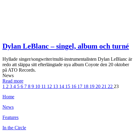
Dylan LeBlanc – singel, album och turné
Hyllade singer/songwriter/multi-instrumentalisten Dylan LeBlanc är
redo att släppa sitt efterlängtade nya album Coyote den 20 oktober
på ATO Records.
News
Read more
1
2
3
4
5
6
7
8
9
10
11
12
13
14
15
16
17
18
19
20
21
22
23
Home
News
Features
In the Circle