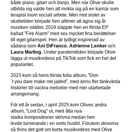
både piano, gitarr och banjo. Men när Olive skulle
utbilda sig valde hen att inrikta sig på en karriär som
terapist inom socialt arbete. Men mot slutet av
studietiden började hen alltmer att ägna sig åt
musiken istället. 2019 släppte hen en första EP
kallad ”Fire Alarm” med sex mycket fina berättelser
till eget gitarrspel. Hen är tydligt inspirerad av
sådana som
Ani DiFranco
,
Adrienne Lenker
och
Laura Marling
. Under pandemitiden började Olive
lägga ut musikvideos på TikTok som fick en hel del
popularitet.
2023 kom så hens första fulla album, ”Don
´t you dare make me jaded”, med ännu fler tänkvärda
historier till vackra melodier med mer utarbetade
arrangemang.
För ett år sedan, i april 2025 kom Olives andra
album, ”Lost Dog” ut, med åtta nya
starka kompositioner skrivna medan hen
levde turnerande i en sorts husbil. Förutom skivorna
så finns det gott om korta musikvideos med Olive