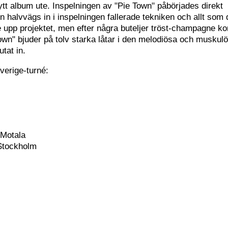
ytt album ute. Inspelningen av "Pie Town" påbörjades direkt
 halvvägs in i inspelningen fallerade tekniken och allt som 
 ge upp projektet, men efter några buteljer tröst-champagne k
Town" bjuder på tolv starka låtar i den melodiösa och muskul
tat in.
verige-turné:
 Motala
Stockholm