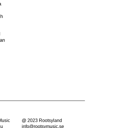
a
m
ch
d
kan
Music
@ 2023 Rootsyland
nu
info@rootsymusic.se