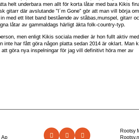
a helt underbara men allt för korta låtar med bara Kikis fin
sk gitarr där avslutande ”I´m Gone” gör att man vill börja o
 in med ett litet band bestående av ståbas,munspel, gitarr o
egna låtar av gammaldags härligt äkta folk-country-typ.
rson, men enligt Kikis sociala medier är hon fullt aktiv me
 inte har fått göra någon platta sedan 2014 är oklart. Man 
tt göra nya inspelningar för jag vill definitivt höra mer av
Rootsy 
d Ap
Rootsy.