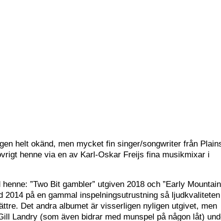
yligen helt okänd, men mycket fin singer/songwriter från Plain
rigt henne via en av Karl-Oskar Freijs fina musikmixar i
d henne: ”Two Bit gambler” utgiven 2018 och ”Early Mountai
d 2014 på en gammal inspelningsutrustning så ljudkvaliteten
ttre. Det andra albumet är visserligen nyligen utgivet, men
Gill Landry (som även bidrar med munspel på någon låt) und