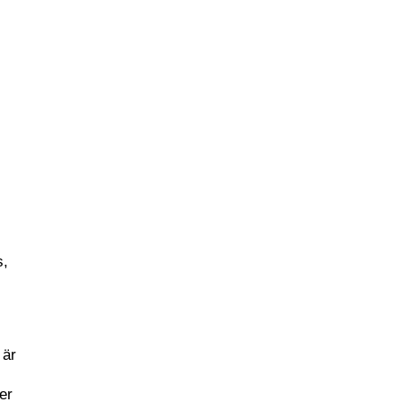
s,
n
 är
er