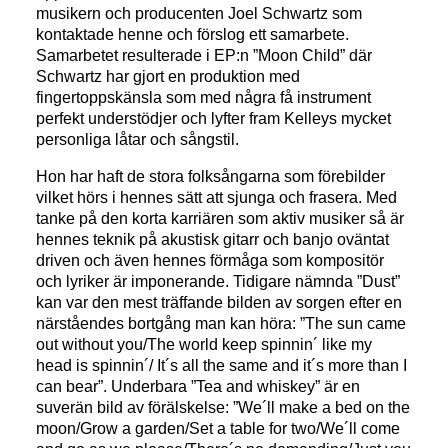
musikern och producenten Joel Schwartz som
kontaktade henne och förslog ett samarbete.
Samarbetet resulterade i EP:n ”Moon Child” där
Schwartz har gjort en produktion med
fingertoppskänsla som med några få instrument
perfekt understödjer och lyfter fram Kelleys mycket
personliga låtar och sångstil.
Hon har haft de stora folksångarna som förebilder
vilket hörs i hennes sätt att sjunga och frasera. Med
tanke på den korta karriären som aktiv musiker så är
hennes teknik på akustisk gitarr och banjo oväntat
driven och även hennes förmåga som kompositör
och lyriker är imponerande. Tidigare nämnda ”Dust”
kan var den mest träffande bilden av sorgen efter en
närståendes bortgång man kan höra: ”The sun came
out without you/The world keep spinnin´ like my
head is spinnin´/ It´s all the same and it´s more than I
can bear”. Underbara ”Tea and whiskey” är en
suverän bild av förälskelse: ”We´ll make a bed on the
moon/Grow a garden/Set a table for two/We´ll come