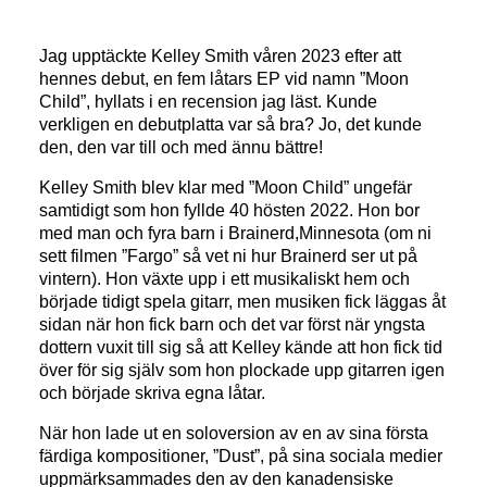
Jag upptäckte Kelley Smith våren 2023 efter att
hennes debut, en fem låtars EP vid namn ”Moon
Child”, hyllats i en recension jag läst. Kunde
verkligen en debutplatta var så bra? Jo, det kunde
den, den var till och med ännu bättre!
Kelley Smith blev klar med ”Moon Child” ungefär
samtidigt som hon fyllde 40 hösten 2022. Hon bor
med man och fyra barn i Brainerd,Minnesota (om ni
sett filmen ”Fargo” så vet ni hur Brainerd ser ut på
vintern). Hon växte upp i ett musikaliskt hem och
började tidigt spela gitarr, men musiken fick läggas åt
sidan när hon fick barn och det var först när yngsta
dottern vuxit till sig så att Kelley kände att hon fick tid
över för sig själv som hon plockade upp gitarren igen
och började skriva egna låtar.
När hon lade ut en soloversion av en av sina första
färdiga kompositioner, ”Dust”, på sina sociala medier
uppmärksammades den av den kanadensiske