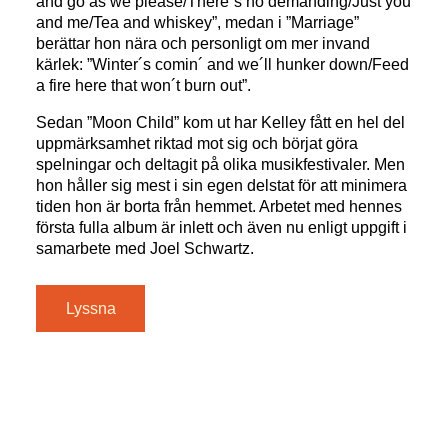
and go as we please/There´s no demanding/Just you
and me/Tea and whiskey”, medan i ”Marriage”
berättar hon nära och personligt om mer invand
kärlek: ”Winter´s comin´ and we´ll hunker down/Feed
a fire here that won´t burn out”.
Sedan ”Moon Child” kom ut har Kelley fått en hel del
uppmärksamhet riktad mot sig och börjat göra
spelningar och deltagit på olika musikfestivaler. Men
hon håller sig mest i sin egen delstat för att minimera
tiden hon är borta från hemmet. Arbetet med hennes
första fulla album är inlett och även nu enligt uppgift i
samarbete med Joel Schwartz.
Lyssna