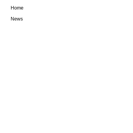
Home
News
Features
In the Circle
Reviews
Rootsyland Approved
Rootsy Music
Rootsy.nu
@ 2023 Rootsyland
info@rootsymusic.se
Cookie inställningar