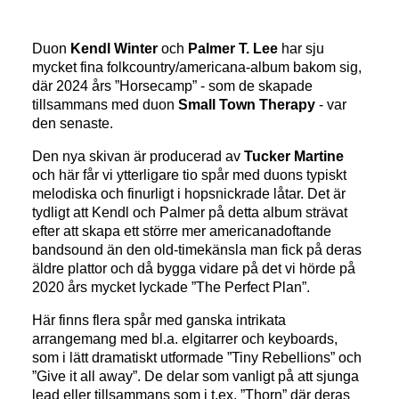
Duon
Kendl Winter
och
Palmer T. Lee
har sju
mycket fina folkcountry/americana-album bakom sig,
där 2024 års ”Horsecamp” - som de skapade
tillsammans med duon
Small Town Therapy
- var
den senaste.
Den nya skivan är producerad av
Tucker Martine
och här får vi ytterligare tio spår med duons typiskt
melodiska och finurligt i hopsnickrade låtar. Det är
tydligt att Kendl och Palmer på detta album strävat
efter att skapa ett större mer americanadoftande
bandsound än den old-timekänsla man fick på deras
äldre plattor och då bygga vidare på det vi hörde på
2020 års mycket lyckade ”The Perfect Plan”.
Här finns flera spår med ganska intrikata
arrangemang med bl.a. elgitarrer och keyboards,
som i lätt dramatiskt utformade ”Tiny Rebellions” och
”Give it all away”. De delar som vanligt på att sjunga
lead eller tillsammans som i t.ex. ”Thorn” där deras