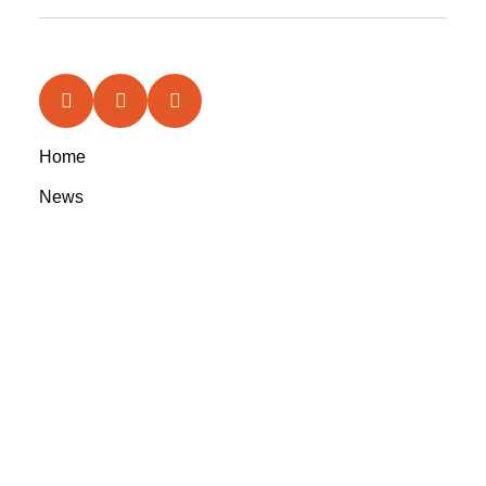
Home
News
Features
In the Circle
Reviews
Rootsyland Approved
Rootsy Music
Rootsy.nu