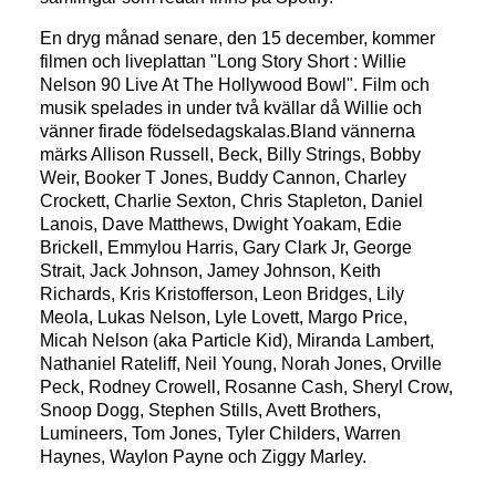
En dryg månad senare, den 15 december, kommer
filmen och liveplattan "Long Story Short : Willie
Nelson 90 Live At The Hollywood Bowl". Film och
musik spelades in under två kvällar då Willie och
vänner firade födelsedagskalas.Bland vännerna
märks
Allison Russell, Beck, Billy Strings, Bobby
Weir, Booker T Jones, Buddy Cannon, Charley
Crockett, Charlie Sexton, Chris Stapleton, Daniel
Lanois, Dave Matthews, Dwight Yoakam, Edie
Brickell, Emmylou Harris, Gary Clark Jr, George
Strait, Jack Johnson, Jamey Johnson, Keith
Richards, Kris Kristofferson, Leon Bridges, Lily
Meola, Lukas Nelson, Lyle Lovett, Margo Price,
Micah Nelson (aka Particle Kid), Miranda Lambert,
Nathaniel Rateliff, Neil Young, Norah Jones, Orville
Peck, Rodney Crowell, Rosanne Cash, Sheryl Crow,
Snoop Dogg, Stephen Stills, Avett Brothers,
Lumineers, Tom Jones, Tyler Childers, Warren
Haynes, Waylon Payne och Ziggy Marley.