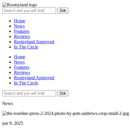
Sök
Home
News
Features
Reviews
Rootsyland Approved
In The Circle
Home
News
Features
Reviews
Rootsyland Approved
In The Circle
Sök
News
jun 9, 2025