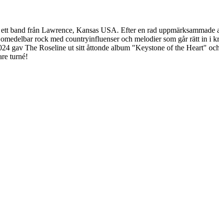
") är ett band från Lawrence, Kansas USA. Efter en rad uppmärksammade a
, omedelbar rock med countryinfluenser och melodier som går rätt in i k
024 gav The Roseline ut sitt åttonde album "Keystone of the Heart" och mån
re turné!