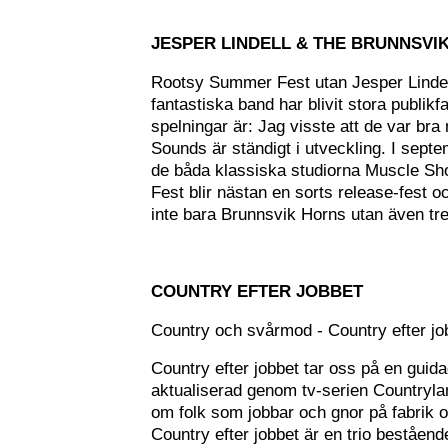
JESPER LINDELL & THE BRUNNSVI
Rootsy Summer Fest utan Jesper Lindell
fantastiska band har blivit stora publi
spelningar är: Jag visste att de var bra
Sounds är ständigt i utveckling. I sep
de båda klassiska studiorna Muscle S
Fest blir nästan en sorts release-fest o
inte bara Brunnsvik Horns utan även tr
COUNTRY EFTER JOBBET
Country och svårmod - Country efter job
Country efter jobbet tar oss på en gui
aktualiserad genom tv-serien Countryla
om folk som jobbar och gnor på fabrik oc
Country efter jobbet är en trio beståe