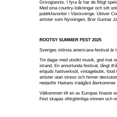
Grivogiannis. I fyra år har de flitigt sp
Med sina country-tolkningar och sitt un
publikfavoriter i Västsverige. Utöver C
artister som Nynningen, Bror Gunnar J
ROOTSY SUMMER FEST 2025
Sveriges största americana-festival är t
Tre dagar med utsökt musik, god mat oc
strand. En annorlunda festival, långt ifr
erbjuds hantverksöl, vintagebutik, food 
artister utan stress och hinner dessu
nedanför Hwitans trädgård återkommer 
Välkommen till en av Europas finaste 
Fest skapas oförglömliga minnen och möt