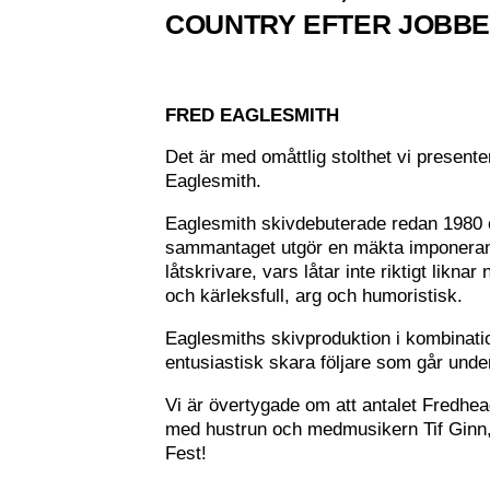
COUNTRY EFTER JOBBE
FRED EAGLESMITH
Det är med omåttlig stolthet vi presen
Eaglesmith.
Eaglesmith skivdebuterade redan 1980 o
sammantaget utgör en mäkta imponerande
låtskrivare, vars låtar inte riktigt lik
och kärleksfull, arg och humoristisk.
Eaglesmiths skivproduktion i kombinati
entusiastisk skara följare som går und
Vi är övertygade om att antalet Fredhe
med hustrun och medmusikern Tif Ginn,
Fest!