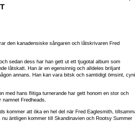
T
terar den kanadensiske sångaren och låtskrivaren Fred
ch sedan dess har han gett ut ett tjugotal album som
 låtskatt. Han är en egensinnig och alldeles briljant
nar någon annans. Han kan vara bitsk och samtidigt ömsint, cyn
on med hans flitiga turnerande har gett honom en stor och
er namnet Fredheads.
ads kommer att öka en hel del när Fred Eaglesmith, tillsam
 nu äntligen kommer till Skandinavien och Rootsy Summer