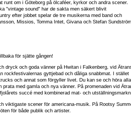
elat runt om i Göteborg på ölcaféer, kyrkor och andra scener.
ika "vintage sound" har de sakta men säkert blivit
ountry efter jobbet spelar de tre musikerna med band och
ansson, Missios, Tomma Intet, Givana och Stefan Sundströ
illbaka för sjätte gången!
h dryck och goda vänner på Hwitan i Falkenberg, vid Ätran
ån rockfestivalernas gyttjebad och dåliga snabbmat. I stället
trucks och annat som förgyller livet. Du kan se och höra all
tom prata med gamla och nya vänner. På promenaden vid Ätra
fjolårets succé med kombinerad mat- och utställningsmarkn
och viktigaste scener för americana-musik. På Rootsy Summ
en för både publik och artister.