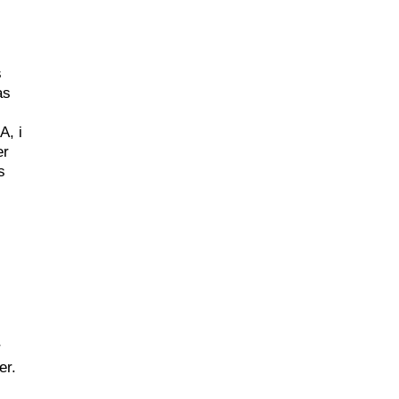
s
as
A, i
er
s
r
er.