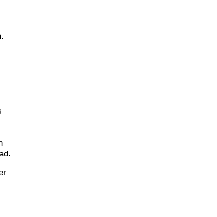
m.
s
a
n
ad.
er