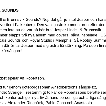
K SOUNDS
 & Brunnsvik Sounds? Nej, det går ju inte! Jesper och han
kfavoriter i Falkenberg. Den vanligaste kommentaren efter der
 men inte att de var så här bra! Jesper Lindell & Brunnsvik
tember släpps två nya album med covers, båda inspelade i US
hoals Sounds och Royal Studio i Memphis. Så Rootsy Summ
ch därför tar Jesper med sig extra förstärkning. På scen finn
e körsångare!
bet spelar Alf Robertson.
dad tur genom göteborgssonen Alf Robertsons sångskatt,
ndet Sverige. Trestämmigt tolkar de Robertssons berättelse
h kontor och ger nytt liv åt hans personliga och ärliga sång
nde av Alexander Ringbäck, Pablo Copa och Anastasia