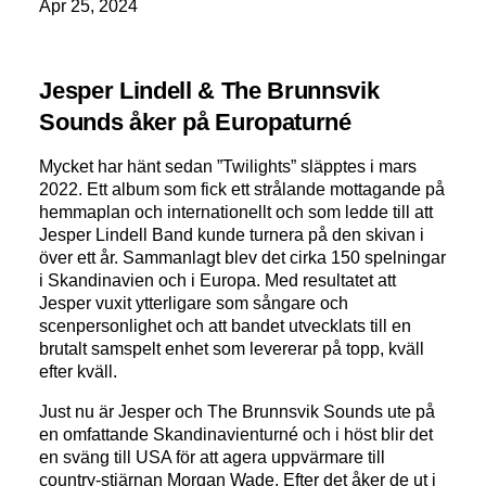
Apr 25, 2024
Jesper Lindell & The Brunnsvik
Sounds åker på Europaturné
Mycket har hänt sedan ”Twilights” släpptes i mars
2022. Ett album som fick ett strålande mottagande på
hemmaplan och internationellt och som ledde till att
Jesper Lindell Band kunde turnera på den skivan i
över ett år. Sammanlagt blev det cirka 150 spelningar
i Skandinavien och i Europa. Med resultatet att
Jesper vuxit ytterligare som sångare och
scenpersonlighet och att bandet utvecklats till en
brutalt samspelt enhet som levererar på topp, kväll
efter kväll.
Just nu är Jesper och The Brunnsvik Sounds ute på
en omfattande Skandinavienturné och i höst blir det
en sväng till USA för att agera uppvärmare till
country-stjärnan Morgan Wade. Efter det åker de ut i