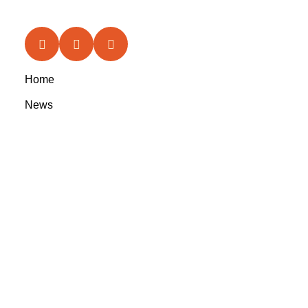
Home
News
Features
In the Circle
Reviews
Rootsyland Approved
Rootsy Music
Rootsy.nu