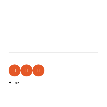
Home
News
Features