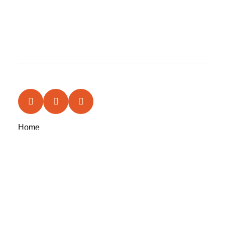
Home
News
Features
In the Circle
Reviews