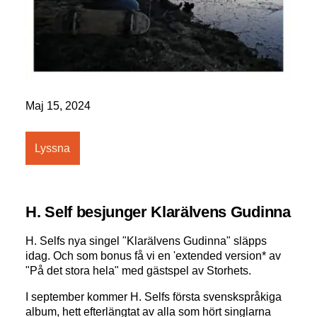
Maj 15, 2024
Lyssna
H. Self besjunger Klarälvens Gudinna
H. Selfs nya singel "Klarälvens Gudinna" släpps
idag. Och som bonus få vi en 'extended version* av
"På det stora hela" med gästspel av Storhets.
I september kommer H. Selfs första svenskspråkiga
album, hett efterlängtat av alla som hört singlarna