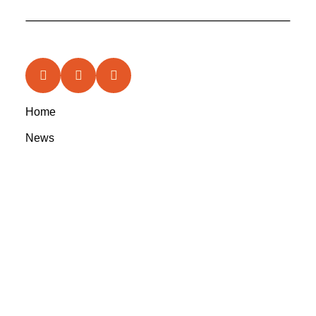
Home
News
Features
In the Circle
Reviews
Rootsyland Approved
Rootsy Music