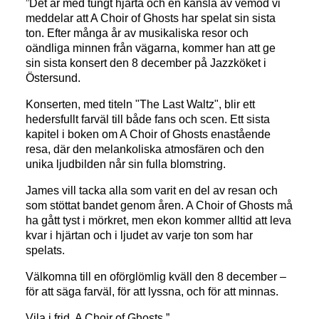
”Det är med tungt hjärta och en känsla av vemod vi
meddelar att A Choir of Ghosts har spelat sin sista
ton. Efter många år av musikaliska resor och
oändliga minnen från vägarna, kommer han att ge
sin sista konsert den 8 december på Jazzköket i
Östersund.
Konserten, med titeln "The Last Waltz", blir ett
hedersfullt farväl till både fans och scen. Ett sista
kapitel i boken om A Choir of Ghosts enastående
resa, där den melankoliska atmosfären och den
unika ljudbilden når sin fulla blomstring.
James vill tacka alla som varit en del av resan och
som stöttat bandet genom åren. A Choir of Ghosts må
ha gått tyst i mörkret, men ekon kommer alltid att leva
kvar i hjärtan och i ljudet av varje ton som har
spelats.
Välkomna till en oförglömlig kväll den 8 december –
för att säga farväl, för att lyssna, och för att minnas.
Vila i frid, A Choir of Ghosts.”