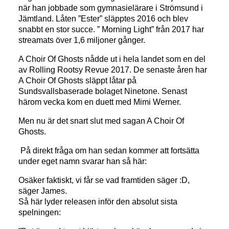
när han jobbade som gymnasielärare i Strömsund i
Jämtland. Låten ”Ester” släpptes 2016 och blev
snabbt en stor succe. ” Morning Light” från 2017 har
streamats över 1,6 miljoner gånger.
A Choir Of Ghosts nådde ut i hela landet som en del
av Rolling Rootsy Revue 2017. De senaste åren har
A Choir Of Ghosts släppt låtar på
Sundsvallsbaserade bolaget Ninetone. Senast
härom vecka kom en duett med Mimi Werner.
Men nu är det snart slut med sagan A Choir Of
Ghosts.
På direkt fråga om han sedan kommer att fortsätta
under eget namn svarar han så här:
Osäker faktiskt, vi får se vad framtiden säger :D,
säger James.
Så här lyder releasen inför den absolut sista
spelningen: