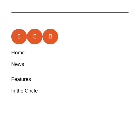
Home
News
Features
In the Circle
Reviews
Rootsyland Approved
Rootsy Music