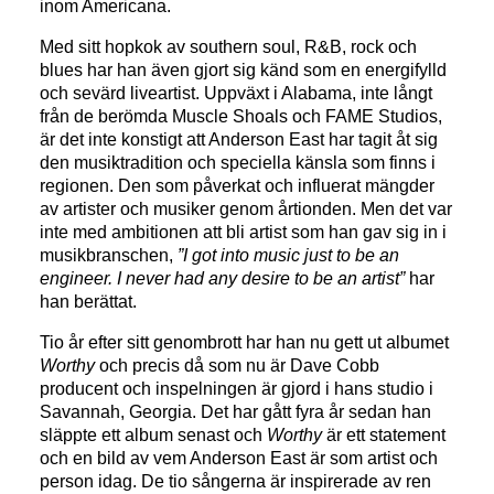
inom Americana.
Med sitt hopkok av southern soul, R&B, rock och
blues har han även gjort sig känd som en energifylld
och sevärd liveartist. Uppväxt i Alabama, inte långt
från de berömda Muscle Shoals och FAME Studios,
är det inte konstigt att Anderson East har tagit åt sig
den musiktradition och speciella känsla som finns i
regionen. Den som påverkat och influerat mängder
av artister och musiker genom årtionden. Men det var
inte med ambitionen att bli artist som han gav sig in i
musikbranschen,
”I got into music just to be an
engineer. I never had any desire to be an artist”
har
han berättat.
Tio år efter sitt genombrott har han nu gett ut albumet
Worthy
och precis då som nu är Dave Cobb
producent och inspelningen är gjord i hans studio i
Savannah, Georgia. Det har gått fyra år sedan han
släppte ett album senast och
Worthy
är ett statement
och en bild av vem Anderson East är som artist och
person idag. De tio sångerna är inspirerade av ren