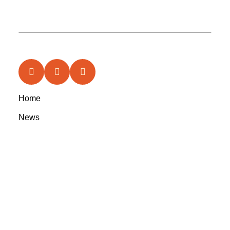
Home
News
Features
In the Circle
Reviews
Rootsyland Approved
Rootsy Music