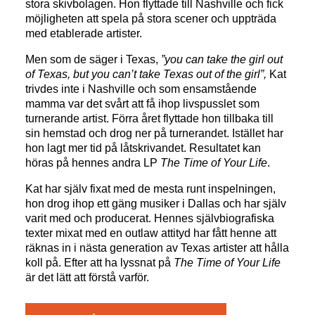
stora skivbolagen. Hon flyttade till Nashville och fick
möjligheten att spela på stora scener och uppträda
med etablerade artister.
Men som de säger i Texas,
”you can take the girl out
of Texas, but you can’t take Texas out of the girl”,
Kat
trivdes inte i Nashville och som ensamstående
mamma var det svårt att få ihop livspusslet som
turnerande artist. Förra året flyttade hon tillbaka till
sin hemstad och drog ner på turnerandet. Istället har
hon lagt mer tid på låtskrivandet. Resultatet kan
höras på hennes andra LP
The Time of Your Life
.
Kat har själv fixat med de mesta runt inspelningen,
hon drog ihop ett gäng musiker i Dallas och har själv
varit med och producerat. Hennes självbiografiska
texter mixat med en outlaw attityd har fått henne att
räknas in i nästa generation av Texas artister att hålla
koll på. Efter att ha lyssnat på
The Time of Your Life
är det lätt att förstå varför.