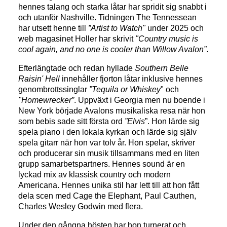
hennes talang och starka låtar har spridit sig snabbt i
och utanför Nashville. Tidningen The Tennessean
har utsett henne till
”Artist to Watch"
under 2025 och
web magasinet Holler har skrivit
"Country music is
cool again, and no one is cooler than Willow Avalon”
.
Efterlängtade och redan hyllade
Southern Belle
Raisin' Hell
innehåller fjorton låtar inklusive hennes
genombrottssinglar
”Tequila or Whiskey
" och
"Homewrecker”
. Uppväxt i Georgia men nu boende i
New York började Avalons musikaliska resa när hon
som bebis sade sitt första ord
”Elvis
”. Hon lärde sig
spela piano i den lokala kyrkan och lärde sig själv
spela gitarr när hon var tolv år. Hon spelar, skriver
och producerar sin musik tillsammans med en liten
grupp samarbetspartners. Hennes sound är en
lyckad mix av klassisk country och modern
Americana. Hennes unika stil har lett till att hon fått
dela scen med Cage the Elephant, Paul Cauthen,
Charles Wesley Godwin med flera.
Under den gångna hösten har hon turnerat och