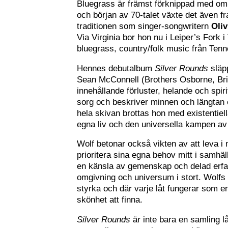
Bluegrass är främst förknippad med omr
och början av 70-talet växte det även f
traditionen som singer-songwritern
Oliv
Via Virginia bor hon nu i Leiper’s Fork
bluegrass, country/folk music från Te
Hennes debutalbum
Silver Rounds
släpp
Sean McConnell (Brothers Osborne, Bri
innehållande förluster, helande och spir
sorg och beskriver minnen och längtan 
hela skivan brottas hon med existentiell
egna liv och den universella kampen av f
Wolf betonar också vikten av att leva i
prioritera sina egna behov mitt i samhä
en känsla av gemenskap och delad erfare
omgivning och universum i stort. Wolfs t
styrka och där varje låt fungerar som e
skönhet att finna.
Silver Rounds
är inte bara en samling l