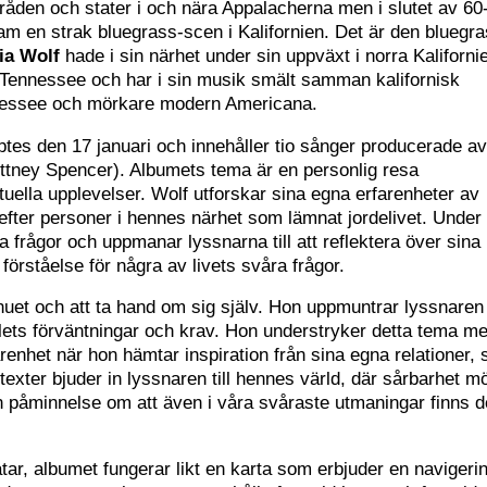
åden och stater i och nära Appalacherna men i slutet av 60
ram en strak bluegrass-scen i Kalifornien. Det är den bluegra
ia Wolf
hade i sin närhet under sin uppväxt i norra Kaliforni
 i Tennessee och har i sin musik smält samman kalifornisk
nnessee och mörkare modern Americana.
tes den 17 januari och innehåller tio sånger producerade a
ttney Spencer). Albumets tema är en personlig resa
ituella upplevelser. Wolf utforskar sina egna erfarenheter av
efter personer i hennes närhet som lämnat jordelivet. Under
a frågor och uppmanar lyssnarna till att reflektera över sina
örståelse för några av livets svåra frågor.
 nuet och att ta hand om sig själv. Hon uppmuntrar lyssnaren 
llets förväntningar och krav. Hon understryker detta tema m
nhet när hon hämtar inspiration från sina egna relationer, 
exter bjuder in lyssnaren till hennes värld, där sårbarhet m
n påminnelse om att även i våra svåraste utmaningar finns d
åtar, albumet fungerar likt en karta som erbjuder en navigeri