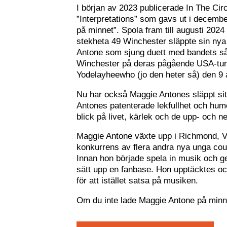
I början av 2023 publicerade In The Cir
”Interpretations” som gavs ut i decem
på minnet”. Spola fram till augusti 2024
stekheta 49 Winchester släppte sin nya 
Antone som sjung duett med bandets sån
Winchester på deras pågående USA-turné
Yodelayheewho (jo den heter så) den 9 
Nu har också Maggie Antones släppt sit
Antones patenterade lekfullhet och hum
blick på livet, kärlek och de upp- och n
Maggie Antone växte upp i Richmond, Vir
konkurrens av flera andra nya unga coun
Innan hon började spela in musik och g
sätt upp en fanbase. Hon upptäcktes oc
för att istället satsa på musiken.
Om du inte lade Maggie Antone på minnet 