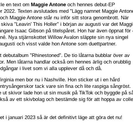
cle en text om
Maggie Antone
och hennes debut-EP
ber 2022. Texten avslutades med ”Lägg namnet Maggie Anton
 och Maggie Antone står nu inför sitt stora genombrott. När
skiva ”Leavin’ This Holler” i början av augusti var det Magg
gare Isaac Gibson på titelspåret. Hon har även öppnat för
. Nya stjärnskottet Willow Avalon släppte sin nya singel
augusti och visst valde hon Antone som duettpartner.
t debutalbum ”Rhinestoned”. De tio låtarna bubblar över av
or. Men låtarna handlar också om hennes ärlig och orubblig
edgångar i livet som vi alla upplever då och då.
ginia men bor nu i Nashville. Hon sticker ut i en hård
trysångerskor tack vare sin fina och lite raspiga sångröst.
e ut skivor lade hon ut sin musik på TikTok och byggde på s
kså av ett skivbolag och bestämde sig för att hoppa av coll
i januari 2023 så är det definitivt läge att göra det nu!