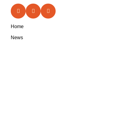
Home
News
Features
In the Circle
Reviews
Rootsyland Approved
Rootsy Music
Rootsy.nu
@ 2023 Rootsyland