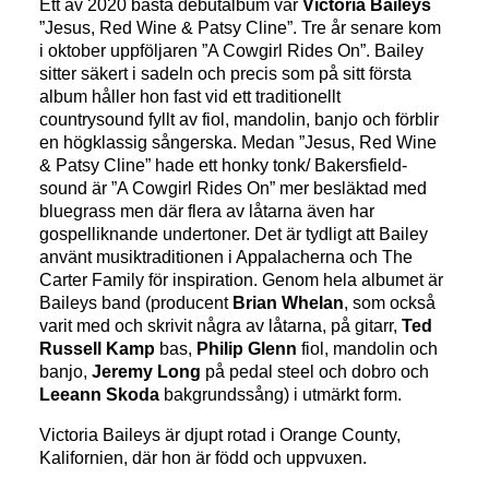
Ett av 2020 bästa debutalbum var
Victoria Baileys
”Jesus, Red Wine & Patsy Cline”. Tre år senare kom
i oktober uppföljaren ”A Cowgirl Rides On”. Bailey
sitter säkert i sadeln och precis som på sitt första
album håller hon fast vid ett traditionellt
countrysound fyllt av fiol, mandolin, banjo och förblir
en högklassig sångerska. Medan ”Jesus, Red Wine
& Patsy Cline” hade ett honky tonk/ Bakersfield-
sound är ”A Cowgirl Rides On” mer besläktad med
bluegrass men där flera av låtarna även har
gospelliknande undertoner. Det är tydligt att Bailey
använt musiktraditionen i Appalacherna och The
Carter Family för inspiration. Genom hela albumet är
Baileys band (producent
Brian Whelan
, som också
varit med och skrivit några av låtarna, på gitarr,
Ted
Russell Kamp
bas,
Philip Glenn
fiol, mandolin och
banjo,
Jeremy Long
på pedal steel och dobro och
Leeann Skoda
bakgrundssång) i utmärkt form.
Victoria Baileys är djupt rotad i Orange County,
Kalifornien, där hon är född och uppvuxen.