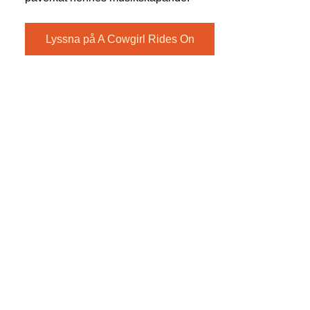
Lyssna på A Cowgirl Rides On