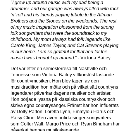
"I grew up around music with my dad being a
drummer, and our garage was always filled with rock
’n’ roll and his friends paying tribute to the Allman
Brothers and the Stones on the weekends. The rest
of my music inspiration blossomed from the strong
folk songwriters that were the soundtrack to my
childhood. My mom always had folk legends like
Carole King, James Taylor, and Cat Stevens playing
in our home. I am so grateful for that and for the
music I was brought up around
.” - Victoria Bailey
Det var efter en semesterresa till Nashville och
Tennesse som Victoria Bailey villkorslöst fastande
för countrymusiken. Hon blev tagen av den
musiktradition hon mötte och på vilket sätt countryns
legendarer påverkar dagens musiker och artister.
Hon började lyssna på klassiska countryskivor och
skriva egna countrysånger. Främst har hon influerats
av Dolly Parton, Loretta Lynn, Emmylou Harris och
Patsy Cline. Men även nutida singer-songwriters
som Colter Wall, Margo Price och Ryan Bingham har
påverkat hennes musikskapande.