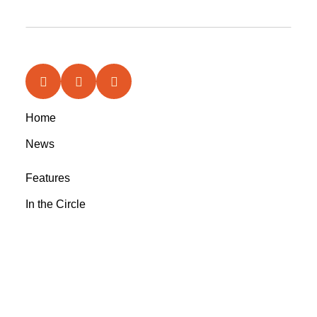
Home
News
Features
In the Circle
Reviews
Rootsyland Approved
Rootsy Music