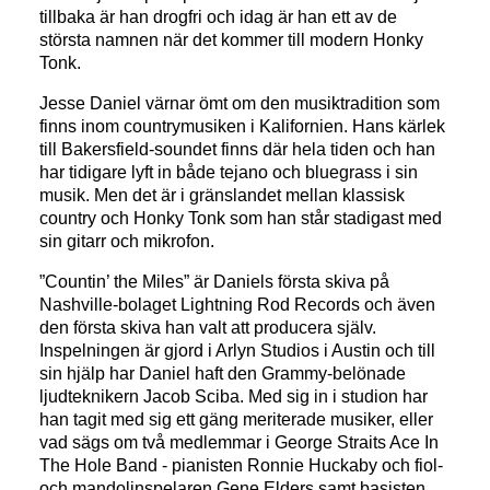
tillbaka är han drogfri och idag är han ett av de
största namnen när det kommer till modern Honky
Tonk.
Jesse Daniel värnar ömt om den musiktradition som
finns inom countrymusiken i Kalifornien. Hans kärlek
till Bakersfield-soundet finns där hela tiden och han
har tidigare lyft in både tejano och bluegrass i sin
musik. Men det är i gränslandet mellan klassisk
country och Honky Tonk som han står stadigast med
sin gitarr och mikrofon.
”Countin’ the Miles” är Daniels första skiva på
Nashville-bolaget Lightning Rod Records och även
den första skiva han valt att producera själv.
Inspelningen är gjord i Arlyn Studios i Austin och till
sin hjälp har Daniel haft den Grammy-belönade
ljudteknikern Jacob Sciba. Med sig in i studion har
han tagit med sig ett gäng meriterade musiker, eller
vad sägs om två medlemmar i George Straits Ace In
The Hole Band - pianisten Ronnie Huckaby och fiol-
och mandolinspelaren Gene Elders samt basisten