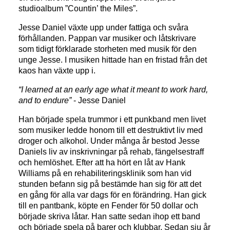
studioalbum ”Countin’ the Miles”.
Jesse Daniel växte upp under fattiga och svåra
förhållanden. Pappan var musiker och låtskrivare
som tidigt förklarade storheten med musik för den
unge Jesse. I musiken hittade han en fristad från det
kaos han växte upp i.
“I learned at an early age what it meant to work hard,
and to endure”
- Jesse Daniel
Han började spela trummor i ett punkband men livet
som musiker ledde honom till ett destruktivt liv med
droger och alkohol. Under många år bestod Jesse
Daniels liv av inskrivningar på rehab, fängelsestraff
och hemlöshet. Efter att ha hört en låt av Hank
Williams på en rehabiliteringsklinik som han vid
stunden befann sig på bestämde han sig för att det
en gång för alla var dags för en förändring. Han gick
till en pantbank, köpte en Fender för 50 dollar och
började skriva låtar. Han satte sedan ihop ett band
och började spela på barer och klubbar. Sedan sju år