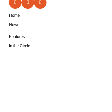
Home
News
Features
In the Circle
Reviews
Rootsyland Approved
Rootsy Music
Rootsy.nu
@ 2023 Rootsyland
info@rootsymusic.se