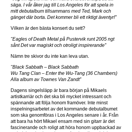
säga. I vår åker jag till Los Angeles för att spela in
mitt debutalbum tillsammans med Ted, Mark och
gänget där borta. Det kommer bli ett riktigt äventyr!”
Vilken är den bästa konsert du sett?
"Eagles of Death Metal på Pustervik runt 2005 ngt
sånt Det var magiskt och otroligt inspirerande”
Nämn tre skivor du inte kan leva utan.
"Black Sabbath – Black Sabbath
Wu Tang Clan – Enter the Wu-Tang (36 Chambers)
Alla album av Townes Van Zandt”
Dagens singelsläpp är bara början på Mikaels
artistkarriär och det ska bli mycket intressant och
spännande att följa honom framöver. Inte minst
inspelningsarbetet av det kommande debutalbumet
som ska genomföras i Los Angeles senare i år. Från
att bara ha hört Mikael ensam med sin gitarr är det
fascinerande och roligt att höra honom uppbackad av