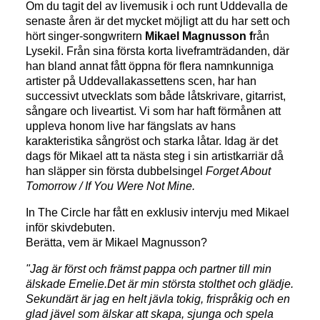
Om du tagit del av livemusik i och runt Uddevalla de
senaste åren är det mycket möjligt att du har sett och
hört singer-songwritern
Mikael Magnusson f
rån
Lysekil. Från sina första korta liveframträdanden, där
han bland annat fått öppna för flera namnkunniga
artister på Uddevallakassettens scen, har han
successivt utvecklats som både låtskrivare, gitarrist,
sångare och liveartist. Vi som har haft förmånen att
uppleva honom live har fängslats av hans
karakteristika sångröst och starka låtar. Idag är det
dags för Mikael att ta nästa steg i sin artistkarriär då
han släpper sin första dubbelsingel
Forget About
Tomorrow / If You Were Not Mine.
In The Circle har fått en exklusiv intervju med Mikael
inför skivdebuten.
Berätta, vem är Mikael Magnusson?
"Jag är först och främst pappa och partner till min
älskade Emelie.Det är min största stolthet och glädje.
Sekundärt är jag en helt jävla tokig, frispråkig och en
glad jävel som älskar att skapa, sjunga och spela