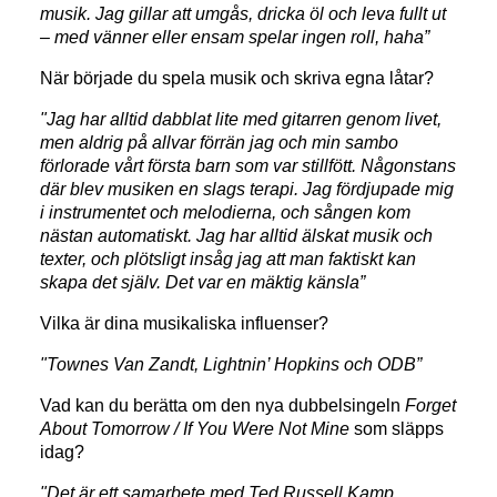
musik. Jag gillar att umgås, dricka öl och leva fullt ut
– med vänner eller ensam spelar ingen roll, haha”
När började du spela musik och skriva egna låtar?
"Jag har alltid dabblat lite med gitarren genom livet,
men aldrig på allvar förrän jag och min sambo
förlorade vårt första barn som var stillfött. Någonstans
där blev musiken en slags terapi. Jag fördjupade mig
i instrumentet och melodierna, och sången kom
nästan automatiskt. Jag har alltid älskat musik och
texter, och plötsligt insåg jag att man faktiskt kan
skapa det själv. Det var en mäktig känsla”
Vilka är dina musikaliska influenser?
"Townes Van Zandt, Lightnin’ Hopkins och ODB”
Vad kan du berätta om den nya dubbelsingeln
Forget
About Tomorrow / If You Were Not Mine
som släpps
idag?
"Det är ett samarbete med Ted Russell Kamp,