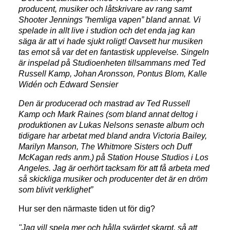
producent, musiker och låtskrivare av rang samt
Shooter Jennings ”hemliga vapen” bland annat. Vi
spelade in allt live i studion och det enda jag kan
säga är att vi hade sjukt roligt! Oavsett hur musiken
tas emot så var det en fantastisk upplevelse. Singeln
är inspelad på Studioenheten tillsammans med Ted
Russell Kamp, Johan Aronsson, Pontus Blom, Kalle
Widén och Edward Sensier
Den är producerad och mastrad av Ted Russell
Kamp och Mark Raines (som bland annat deltog i
produktionen av Lukas Nelsons senaste album och
tidigare har arbetat med bland andra Victoria Bailey,
Marilyn Manson, The Whitmore Sisters och Duff
McKagan reds anm.) på Station House Studios i Los
Angeles. Jag är oerhört tacksam för att få arbeta med
så skickliga musiker och producenter det är en dröm
som blivit verklighet”
Hur ser den närmaste tiden ut för dig?
"Jag vill spela mer och hålla svärdet skarpt, så att