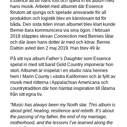
Essence att bli hans röst och spela in ett album med
hans musik. Arbetet med albumet där Essence
förutom att sjunga och spelade ansvarade för all
produktion och logistik blev en känslosam tid för
båda. Den sista tiden innan albumet blev klart kunde
Bernie bara kommunicera via sina ögon. I februari
2018 släpptes skivan
Connection
med Bernies låtar
och där även hans dotter är med och körar. Bernie
Dalton avled den 2 maj 2019. Han blev 49 år.
På sitt nya album
Father’s Daughter
som Essence
spelat in med sitt band Gold Country imponerar hon
stort. Albumet är inspelat i en studio nära hennes
hem i Marin County i västra Kalifornien och är fyllt av
musik med rötterna i Appalachian Americana och
countrytradition där hon hämtat inspiration till låtarna
från sitt egna liv.
“Music has always been my North star. This album is
about grief, healing, resilience and rebirth. It’s about
the passing of my father, the end of my marriage,
motherhood, and the lessons I’ve learned along the