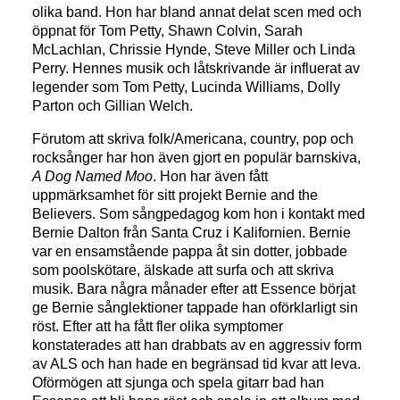
olika band. Hon har bland annat delat scen med och
öppnat för Tom Petty, Shawn Colvin, Sarah
McLachlan, Chrissie Hynde, Steve Miller och Linda
Perry. Hennes musik och låtskrivande är influerat av
legender som Tom Petty, Lucinda Williams, Dolly
Parton och Gillian Welch.
Förutom att skriva folk/Americana, country, pop och
rocksånger har hon även gjort en populär barnskiva,
A Dog Named Moo
. Hon har även fått
uppmärksamhet för sitt projekt Bernie and the
Believers. Som sångpedagog kom hon i kontakt med
Bernie Dalton från Santa Cruz i Kalifornien. Bernie
var en ensamstående pappa åt sin dotter, jobbade
som poolskötare, älskade att surfa och att skriva
musik. Bara några månader efter att Essence börjat
ge Bernie sånglektioner tappade han oförklarligt sin
röst. Efter att ha fått fler olika symptomer
konstaterades att han drabbats av en aggressiv form
av ALS och han hade en begränsad tid kvar att leva.
Oförmögen att sjunga och spela gitarr bad han