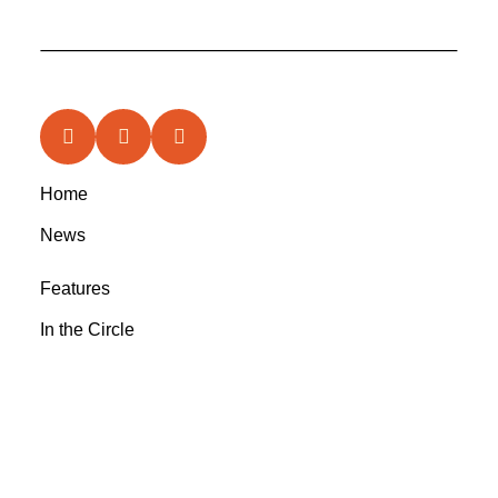
Home
News
Features
In the Circle
Reviews
Rootsyland Approved
Rootsy Music