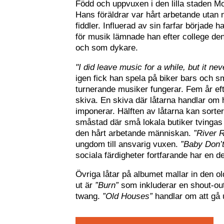
Född och uppvuxen i den lilla staden M
Hans föräldrar var hårt arbetande utan
fiddler. Influerad av sin farfar började 
för musik lämnade han efter college den 
och som dykare.
"I did leave music for a while, but it nev
igen fick han spela på biker bars och s
turnerande musiker fungerar. Fem år efte
skiva. En skiva där låtarna handlar om 
imponerar. Hälften av låtarna kan sort
småstad där små lokala butiker tvingas 
den hårt arbetande människan.
”River 
ungdom till ansvarig vuxen.
”Baby Don’t
sociala färdigheter fortfarande har en de
Övriga låtar på albumet mallar in den ol
ut är
”Burn”
som inkluderar en shout-out
twang.
”Old Houses”
handlar om att gå up