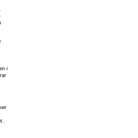
.
a
n
n
r
en i
rar
ker
t.