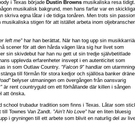
oody i Texas började
Dustin Browns
musikaliska resa tidigt
 någon musikalisk bakgrund, men hans farfar var en skicklig
han skriva egna låtar i de tidiga tonåren. Men trots sin passio
musikaliska stigen för att istället arbeta inom oljebransche
er left me”
har han berättat. När han tog upp sin musikkarriä
må scener för att den hårda vägen lära sig hur livet som
r sin skivdebut har han nu gett ut sin tredje självbetitlade
hans upplevda erfarenheter insvept i en autenticitet som
eras in som Outlaw Country.
”Falcon 9”
handlar om utarmning
stänga till förmån för stora kedjor och själlösa banker dräne
Road”
belyser utmaningen om övergången från oansvarig
”
är rent countryguld om ett förhållande där killen i sången
l att önska.
d school trubadur tradition som finns i Texas. Låtar som stic
 till Townes Van Zandt.
”Ain’t No Love”
har en liten bluesig
p i gryningen till ett arbete som blivit en naturlig del av live