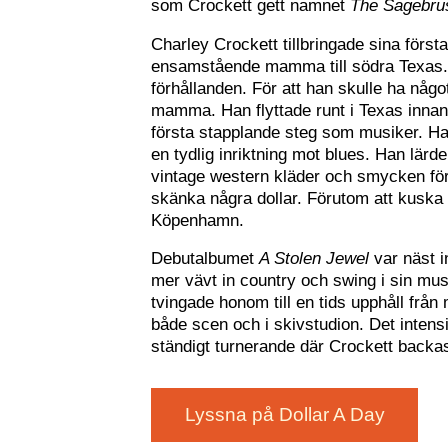
som Crockett gett namnet
The Sagebrus
Charley Crockett tillbringade sina först
ensamstående mamma till södra Texas. H
förhållanden. För att han skulle ha något
mamma. Han flyttade runt i Texas inna
första stapplande steg som musiker. H
en tydlig inriktning mot blues. Han lärde 
vintage western kläder och smycken för 
skänka några dollar. Förutom att kuska r
Köpenhamn.
Debutalbumet
A Stolen Jewel
var näst i
mer vävt in country och swing i sin mus
tvingade honom till en tids upphåll fr
både scen och i skivstudion. Det intens
ständigt turnerande där Crockett backa
Lyssna på Dollar A Day