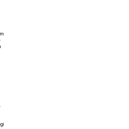
om
e
n
n
h
gi