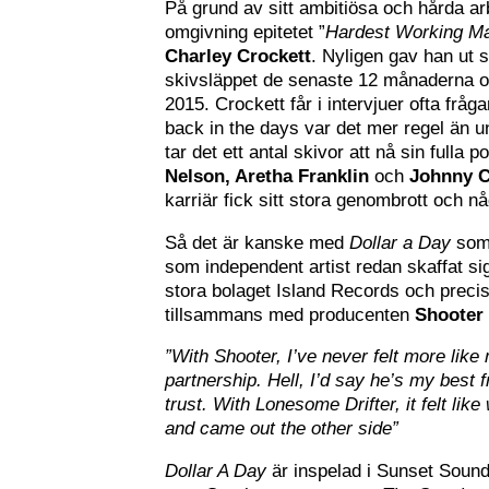
På grund av sitt ambitiösa och hårda ar
omgivning epitetet ”
Hardest Working Ma
Charley Crockett
. Nyligen gav han ut 
skivsläppet de senaste 12 månaderna o
2015. Crockett får i intervjuer ofta fråg
back in the days var det mer regel än un
tar det ett antal skivor att nå sin fulla
Nelson, Aretha Franklin
och
Johnny 
karriär fick sitt stora genombrott och 
Så det är kanske med
Dollar a Day
som 
som independent artist redan skaffat si
stora bolaget Island Records och prec
tillsammans med producenten
Shooter
”With Shooter, I’ve never felt more like my
partnership. Hell, I’d say he’s my best f
trust. With Lonesome Drifter, it felt li
and came out the other side”
Dollar A Day
är inspelad i Sunset Sound 