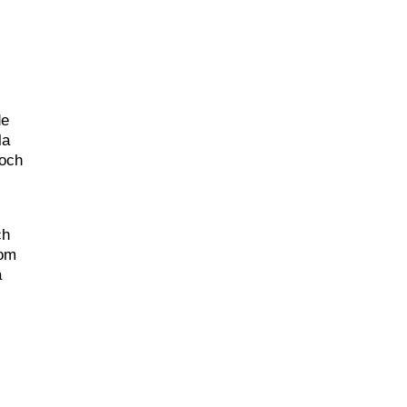
de
la
 och
ch
som
å