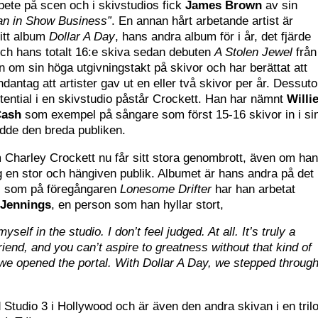
bete på scen och i skivstudios fick
James Brown
av sin
n in Show Business”
. En annan hårt arbetande artist är
sitt album
Dollar A Day
, hans andra album för i år, det fjärde
ch hans totalt 16:e skiva sedan debuten
A Stolen Jewel
från
an om sin höga utgivningstakt på skivor och har berättat att
dantag att artister gav ut en eller två skivor per år. Dessut
 potential i en skivstudio påstår Crockett. Han har nämnt
Willi
Cash
som exempel på sångare som först 15-16 skivor in i si
nådde den breda publiken.
Charley Crockett nu får sitt stora genombrott, även om ha
g en stor och hängiven publik. Albumet är hans andra på det
is som på föregångaren
Lonesome Drifter
har han arbetat
 Jennings
, en person som han hyllar stort,
self in the studio. I don’t feel judged. At all. It’s truly a
riend, and you can’t aspire to greatness without that kind of
ke we opened the portal. With Dollar A Day, we stepped throug
Studio 3 i Hollywood och är även den andra skivan i en trilo