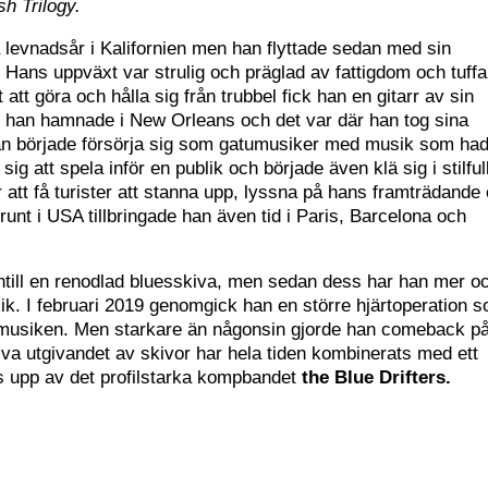
h Trilogy.
a levnadsår i Kalifornien men han flyttade sedan med sin
ans uppväxt var strulig och präglad av fattigdom och tuffa
 att göra och hålla sig från trubbel fick han en gitarr av sin
n han hamnade i New Orleans och det var där han tog sina
an började försörja sig som gatumusiker med musik som ha
sig att spela inför en publik och började även klä sig i stilful
att få turister att stanna upp, lyssna på hans framträdande
unt i USA tillbringade han även tid i Paris, Barcelona och
ntill en renodlad bluesskiva, men sedan dess har han mer o
ik. I februari 2019 genomgick han en större hjärtoperation 
ån musiken. Men starkare än någonsin gjorde han comeback p
iva utgivandet av skivor har hela tiden kombinerats med ett
s upp av det profilstarka kompbandet
the Blue Drifters.