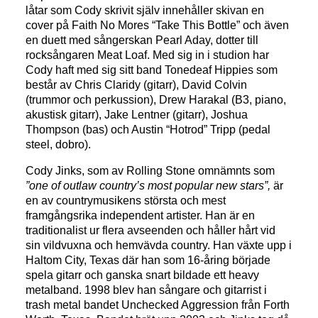
låtar som Cody skrivit själv innehåller skivan en
cover på Faith No Mores “Take This Bottle” och även
en duett med sångerskan Pearl Aday, dotter till
rocksångaren Meat Loaf. Med sig in i studion har
Cody haft med sig sitt band Tonedeaf Hippies som
består av Chris Claridy (gitarr), David Colvin
(trummor och perkussion), Drew Harakal (B3, piano,
akustisk gitarr), Jake Lentner (gitarr), Joshua
Thompson (bas) och Austin “Hotrod” Tripp (pedal
steel, dobro).
Cody Jinks, som av Rolling Stone omnämnts som
”one of outlaw country’s most popular new stars”,
är
en av countrymusikens största och mest
framgångsrika independent artister. Han är en
traditionalist ur flera avseenden och håller hårt vid
sin vildvuxna och hemvävda country. Han växte upp i
Haltom City, Texas där han som 16-åring började
spela gitarr och ganska snart bildade ett heavy
metalband. 1998 blev han sångare och gitarrist i
trash metal bandet Unchecked Aggression från Forth