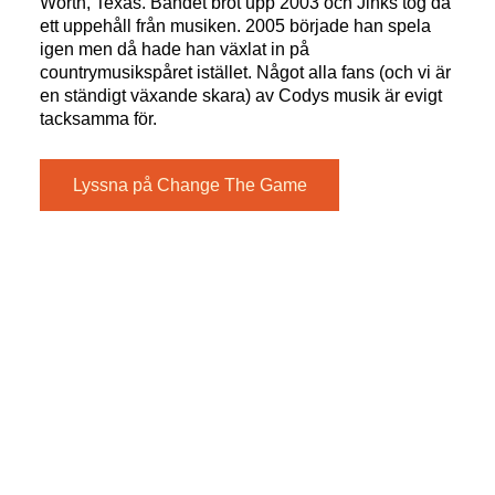
Worth, Texas. Bandet bröt upp 2003 och Jinks tog då
ett uppehåll från musiken. 2005 började han spela
igen men då hade han växlat in på
countrymusikspåret istället. Något alla fans (och vi är
en ständigt växande skara) av Codys musik är evigt
tacksamma för.
Lyssna på Change The Game