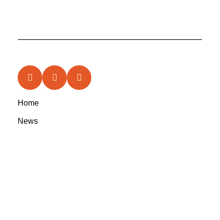
Home
News
Features
In the Circle
Reviews
Rootsyland Approved