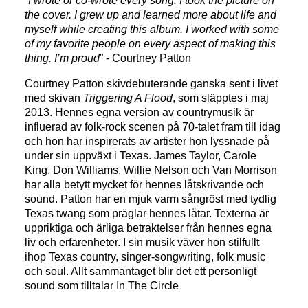
”I wrote or co-wrote every song. I took the picture on
the cover. I grew up and learned more about life and
myself while creating this album. I worked with some
of my favorite people on every aspect of making this
thing. I’m proud
” - Courtney Patton
Courtney Patton skivdebuterande ganska sent i livet
med skivan
Triggering A Flood
, som släpptes i maj
2013. Hennes egna version av countrymusik är
influerad av folk-rock scenen på 70-talet fram till idag
och hon har inspirerats av artister hon lyssnade på
under sin uppväxt i Texas. James Taylor, Carole
King, Don Williams, Willie Nelson och Van Morrison
har alla betytt mycket för hennes låtskrivande och
sound. Patton har en mjuk varm sångröst med tydlig
Texas twang som präglar hennes låtar. Texterna är
uppriktiga och ärliga betraktelser från hennes egna
liv och erfarenheter. I sin musik väver hon stilfullt
ihop Texas country, singer-songwriting, folk music
och soul. Allt sammantaget blir det ett personligt
sound som tilltalar In The Circle