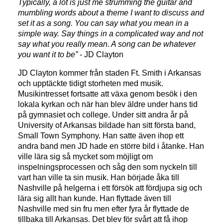
Typically, a lot is just me strumming the guitar and
mumbling words about a theme I want to discuss and
set it as a song. You can say what you mean in a
simple way. Say things in a complicated way and not
say what you really mean. A song can be whatever
you want it to be”
- JD Clayton
JD Clayton kommer från staden Ft. Smith i Arkansas
och upptäckte tidigt storheten med musik.
Musikintresset fortsatte att växa genom besök i den
lokala kyrkan och när han blev äldre under hans tid
på gymnasiet och college. Under sitt andra år på
University of Arkansas bildade han sitt första band,
Small Town Symphony. Han satte även ihop ett
andra band men JD hade en större bild i åtanke. Han
ville lära sig så mycket som möjligt om
inspelningsprocessen och såg den som nyckeln till
vart han ville ta sin musik. Han började åka till
Nashville på helgerna i ett försök att fördjupa sig och
lära sig allt han kunde. Han flyttade även till
Nashville med sin fru men efter fyra år flyttade de
tillbaka till Arkansas. Det blev för svårt att få ihop