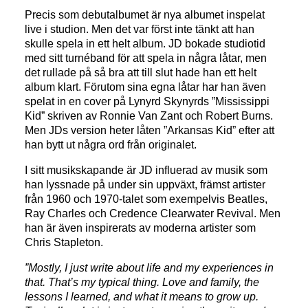
Precis som debutalbumet är nya albumet inspelat
live i studion. Men det var först inte tänkt att han
skulle spela in ett helt album. JD bokade studiotid
med sitt turnéband för att spela in några låtar, men
det rullade på så bra att till slut hade han ett helt
album klart. Förutom sina egna låtar har han även
spelat in en cover på Lynyrd Skynyrds ”Mississippi
Kid” skriven av Ronnie Van Zant och Robert Burns.
Men JDs version heter låten ”Arkansas Kid” efter att
han bytt ut några ord från originalet.
I sitt musikskapande är JD influerad av musik som
han lyssnade på under sin uppväxt, främst artister
från 1960 och 1970-talet som exempelvis Beatles,
Ray Charles och Credence Clearwater Revival. Men
han är även inspirerats av moderna artister som
Chris Stapleton.
”Mostly, I just write about life and my experiences in
that. That’s my typical thing. Love and family, the
lessons I learned, and what it means to grow up.