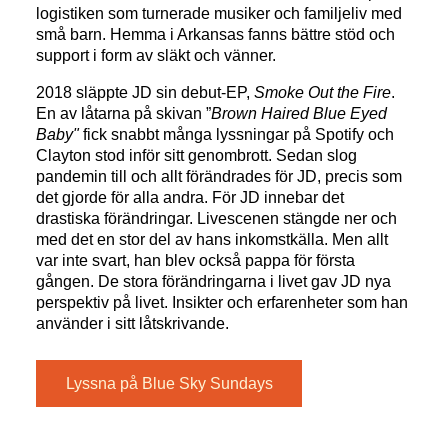
logistiken som turnerade musiker och familjeliv med
små barn. Hemma i Arkansas fanns bättre stöd och
support i form av släkt och vänner.
2018 släppte JD sin debut-EP,
Smoke Out the Fire
.
En av låtarna på skivan ”
Brown Haired Blue Eyed
Baby"
fick snabbt många lyssningar på Spotify och
Clayton stod inför sitt genombrott. Sedan slog
pandemin till och allt förändrades för JD, precis som
det gjorde för alla andra. För JD innebar det
drastiska förändringar. Livescenen stängde ner och
med det en stor del av hans inkomstkälla. Men allt
var inte svart, han blev också pappa för första
gången. De stora förändringarna i livet gav JD nya
perspektiv på livet. Insikter och erfarenheter som han
använder i sitt låtskrivande.
Lyssna på Blue Sky Sundays