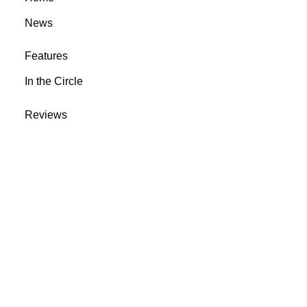
News
Features
In the Circle
Reviews
Rootsyland Approved
Rootsy Music
Rootsy.nu
@ 2023 Rootsyland
info@rootsymusic.se
Cookie inställningar