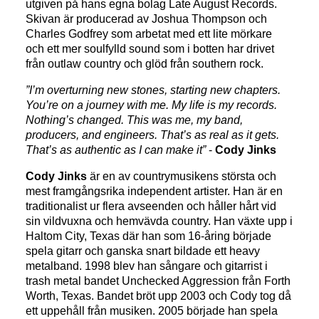
utgiven på hans egna bolag Late August Records.
Skivan är producerad av Joshua Thompson och
Charles Godfrey som arbetat med ett lite mörkare
och ett mer soulfylld sound som i botten har drivet
från outlaw country och glöd från southern rock.
”I’m overturning new stones, starting new chapters.
You’re on a journey with me. My life is my records.
Nothing’s changed. This was me, my band,
producers, and engineers. That’s as real as it gets.
That’s as authentic as I can make it”
-
Cody Jinks
Cody Jinks
är en av countrymusikens största och
mest framgångsrika independent artister. Han är en
traditionalist ur flera avseenden och håller hårt vid
sin vildvuxna och hemvävda country. Han växte upp i
Haltom City, Texas där han som 16-åring började
spela gitarr och ganska snart bildade ett heavy
metalband. 1998 blev han sångare och gitarrist i
trash metal bandet Unchecked Aggression från Forth
Worth, Texas. Bandet bröt upp 2003 och Cody tog då
ett uppehåll från musiken. 2005 började han spela