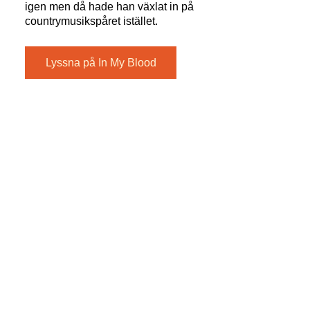
igen men då hade han växlat in på
countrymusikspåret istället.
Lyssna på In My Blood