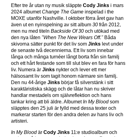
Efter tre år utan ny musik släppte
Cody Jinks
i mars
2024 albumet
Change The Game
inspelad i the
MOXE utanför Nashville. I oktober förra året gav han
även ut en nyinspelning av sitt album
30
från 2012,
men nu med titeln
Backside Of 30
och utökad med
den nya låten
"When The New Wears Off."
Båda
skivorna sätter punkt för det liv som
Jinks
levt under
de senaste två decennierna. Ett liv som innebar
långa och många turnéer långt borta från sin familj
och ett hårt festande som till slut blev en fara för hans
liv. Numera är
Jinks
nykter och lever ett mer
hälsosamt liv som tagit honom närmare sin familj.
Den nu 44-årige
Jinks
börjar få silverstänk i sitt
karaktäristiska skägg och de låtar han nu skriver
handlar mestadels om självreflektion och hans
tankar kring att bli äldre. Albumet
In My Blood
som
släpptes den 25 juli är fylld med dessa texter och
markerar starten för den andra delen av hans liv och
artisteri.
In My Blood
är
Cody Jinks
11:e studioalbum och