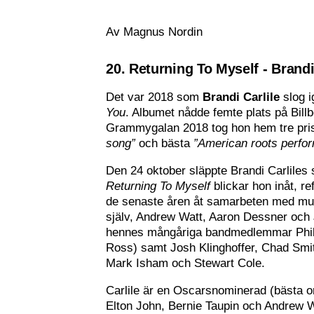
Av Magnus Nordin
20. Returning To Myself - Brandi
Det var 2018 som
Brandi Carlile
slog i
You
. Albumet nådde femte plats på Bill
Grammygalan 2018 tog hon hem tre pri
song”
och bästa
”American roots perfo
Den 24 oktober släppte Brandi Carliles s
Returning To Myself
blickar hon inåt, re
de senaste åren åt samarbeten med mus
själv, Andrew Watt, Aaron Dessner och
hennes mångåriga bandmedlemmar Phil 
Ross) samt Josh Klinghoffer, Chad Smi
Mark Isham och Stewart Cole.
Carlile är en Oscarsnominerad (bästa o
Elton John, Bernie Taupin och Andrew W