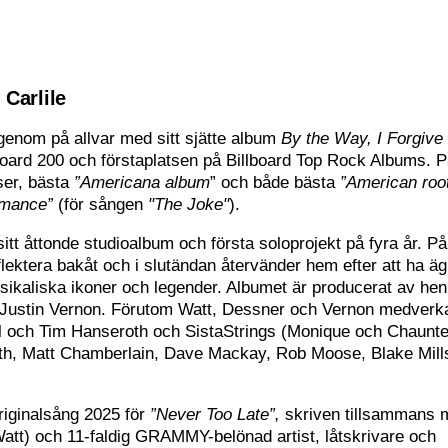
 Carlile
genom på allvar med sitt sjätte album
By the Way, I Forgive
board 200 och förstaplatsen på Billboard Top Rock Albums. 
ser, bästa
”Americana album
” och både bästa
”American roo
rmance”
(för sången
"The Joke"
).
itt åttonde studioalbum och första soloprojekt på fyra år. På
flektera bakåt och i slutändan återvänder hem efter att ha ä
ikaliska ikoner och legender. Albumet är producerat av he
 Justin Vernon. Förutom Watt, Dessner och Vernon medverk
och Tim Hanseroth och SistaStrings (Monique och Chaunt
th, Matt Chamberlain, Dave Mackay, Rob Moose, Blake Mill
riginalsång 2025 för
”Never Too Late”,
skriven tillsammans 
att) och 11-faldig GRAMMY-belönad artist, låtskrivare och