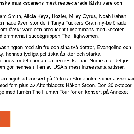
nska musikscenens mest respekterade låtskrivare och
am Smith, Alicia Keys, Hozier, Miley Cyrus, Noah Kahan,
 Hon hade även stor del i Tanya Tuckers Grammy-belönade
m låtskrivare och producent tillsammans med Shooter
medlemmarna i succégruppen The Highwomen.
Washington med sin fru och sina två döttrar, Evangeline och
ay, hennes tydliga politiska åsikter och starka
hennes fördel i början på hennes karriär. Numera är det just
 gör hennes till en av USA:s mest intressanta artister.
e en bejublad konsert på Cirkus i Stockholm, superlativen va
ed fem plus av Aftonbladets Håkan Steen. Den 30 oktober
rige med turnén The Human Tour för en konsert på Annexet i
f