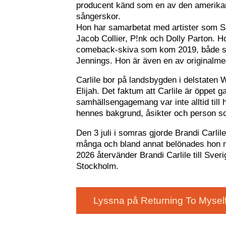
producent känd som en av den amerika
sångerskor.
Hon har samarbetat med artister som S
Jacob Collier, P!nk och Dolly Parton.
comeback-skiva som kom 2019, både so
Jennings. Hon är även en av original
Carlile bor på landsbygden i delstaten 
Elijah. Det faktum att Carlile är öppet g
samhällsengagemang var inte alltid till 
hennes bakgrund, åsikter och person som
Den 3 juli i somras gjorde Brandi Carlil
många och bland annat belönades hon m
2026 återvänder Brandi Carlile till Sve
Stockholm.
Lyssna på Returning To Mysel