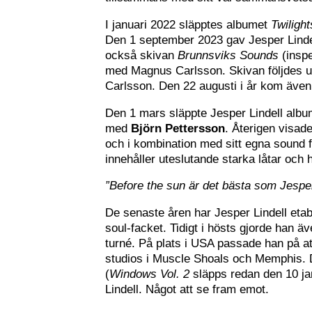
I januari 2022 släpptes albumet
Twilight
Den 1 september 2023 gav Jesper Lind
också skivan
Brunnsviks Sounds
(inspe
med Magnus Carlsson. Skivan följdes u
Carlsson. Den 22 augusti i år kom även
Den 1 mars släppte Jesper Lindell alb
med
Björn Pettersson
. Återigen visade
och i kombination med sitt egna sound få
innehåller uteslutande starka låtar och h
”Before the sun är det bästa som Jesper
De senaste åren har Jesper Lindell etab
soul-facket. Tidigt i hösts gjorde han 
turné. På plats i USA passade han på att
studios i Muscle Shoals och Memphis. 
(
Windows Vol. 2
släpps redan den 10 ja
Lindell. Något att se fram emot.