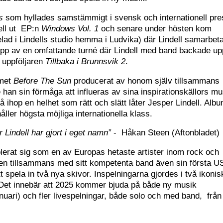
s
som hyllades samstämmigt i svensk och internationell pre
ell ut EP:n
Windows Vol. 1
och senare under hösten kom
lad i Lindells studio hemma i Ludvika) där Lindell samarbet
pp av en omfattande turné där Lindell med band backade up
 uppföljaren
Tillbaka i Brunnsvik 2
.
umet
Before The Sun
producerat av honom själv tillsammans
 han sin förmåga att influeras av sina inspirationskällors mu
 ihop en helhet som rätt och slätt låter Jesper Lindell. Alb
åller högsta möjliga internationella klass.
 Lindell har gjort i eget namn”
- Håkan Steen (Aftonbladet)
lerat sig som en av Europas hetaste artister inom rock och
även tillsammans med sitt kompetenta band även sin första U
 spela in två nya skivor. Inspelningarna gjordes i två ikonis
Det innebär att 2025 kommer bjuda på både ny musik
nuari) och fler livespelningar, både solo och med band, från