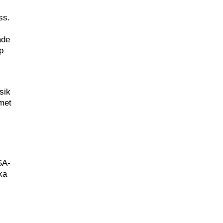
ss.
ade
p
sik
umet
SA-
ka