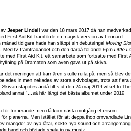
s av
Jesper Lindell
var den 18 mars 2017 då han medverkad
 First Aid Kit framförde en magisk version av Leonard
n månad tidigare hade han släppt sin debutsingel
Moving Sl
. Med tv-framträdandet och den därpå följande Ep:n
Little L
e med First Aid Kit, ett samarbete som fortsatte med First 
llning på Dramaten som även gavs ut på skiva.
 det meningen att karriären skulle rulla på, men så blev de
elades in men nekades av stora skivbolaget, trots att flera
. Skivan släpptes ändå till slut den 24 maj 2019 vilket In The
land annat ”…så här långt det bästa albumet under 2019
a för turnerande men då kom nästa motgång eftersom
ör planerna. Men istället för att deppa ihop omvandlade Lin
krev mängder av nya låtar, sökte nya sound och arrangemang
de band och började spela in ny musik.