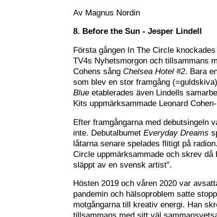
Av Magnus Nordin
8. Before the Sun - Jesper Lindell
Första gången In The Circle knockade
TV4s Nyhetsmorgon och tillsammans med
Cohens sång
Chelsea Hotel #2
. Bara e
som blev en stor framgång (=guldskiva)
Blue
etablerades även Lindells samarbet
Kits uppmärksammade Leonard Cohen-hy
Efter framgångarna med debutsingeln var
inte. Debutalbumet
Everyday Dreams
sp
låtarna senare spelades flitigt på radion
Circle uppmärksammade och skrev då b
släppt av en svensk artist”.
Hösten 2019 och våren 2020 var avsatt
pandemin och hälsoproblem satte stopp f
motgångarna till kreativ energi. Han s
tillsammans med sitt väl sammansvetsa