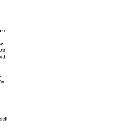
e i
ow
ess
Aid
t
 av
dell