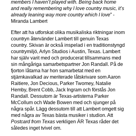
members I haven’t played with. Being back home
and really remembering why I love country music, it’s
already leaning way more country which I love
” -
Miranda Lambert
Efter att ha utforskat olika musikaliska riktningar inom
countryn återvänder Lambert till genuin Texas
country. Skivan är också inspelad i en traditionstyngd
countrymiljö, Arlyn Studios i Austin, Texas. Lambert
har själv varit med och producerat tillsammans med
sin mångåriga samarbetspartner Jon Randall. På de
fjorton låtarna har hon samarbetat med en
stjärnkavalkad av meriterade låtskrivare som Aaron
Raitiere, Jon Decious, Parker Twomey, Natalie
Hemby, Brent Cobb, Jack Ingram och förstås Jon
Randall. Dessutom är Texas-artisterna Parker
McCollum och Wade Bowen med och sjunger på
några spår. Lägg dessutom till att Lambert omgett sig
med några av Texas bästa musiker i studion. Att
Postcard from Texas
verkligen ÄR Texas råder det
således inget tvivel om.