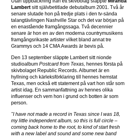
Utan uppbackning från ett skivbolag släppte
Miranda
Lambert
sitt självbetitlade debutalbum 2001. Två år
senare slutade hon på tredje plats i den tv-sända
talangtävlingen Nashville Star och det var början på
en enastående framgångssaga. Två decennier
senare är hon en av den moderna countrymusikens
framgångsrikaste artister vilket bland annat tre
Grammys och 14 CMA Awards är bevis på.
Den 13 september släppte Lambert sitt nionde
studioalbum
Postcard from Texas,
hennes första på
skivbolaget Republic Records. Albumet är en
hyllning och kärleksförklaring till hennes hemstat
Texas, men också ett statement på vart hon står som
artist idag. En sammanfattning av hennes olika
influenser och vem hon i grund och botten är som
person.
"I have not made a record in Texas since I was 18,
my little independent album, so this is full circle –
coming back home to the root, to kind of start fresh
with a new label and sound and some new band