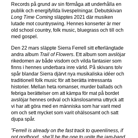
Records på grund av sin förmåga att underhålla en
publik och energifyllda livespelningar. Debutskivan
Long Time Coming
släpptes 2021 där musiken
lutade mot countryswing. Hennes konserter är mer
old school country, folk music, bluegrass och till och
med gospel.
Den 22 mars släppte Sierra Ferrell sitt efterlängtade
andra album
Trail of Flowers
. Ett album som avslöjar
rikedomen av både visdom och vilda fantasier som
finns i hennes underbara inre värld. På skivans tolv
spår blandar Sierra djärvt nya musikaliska idéer och
traditionell folk music för att berätta intressanta
historier. Mellan heta romanser, murder ballads och
febriga berättelser om att kämpa för mat på bordet
avslöjar hennes ordval och känslosamma uttryck att
vi har att göra med en människa som har varit med
om och sett mycket som varit ohälsosamt och satt
djupa spår.
”Ferrell is already on the fast track to queenliness, if
not godhood...she'll be the one to unite the jam-band