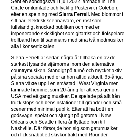
Sent en söndagskväll i juli 2022 lämnade In The
Circle omtumlade och lycklig Pustervik i Göteborg
efter en spelning med
Sierra Ferrell
. Med blommor i
sitt hår, elektrisk scennärvaro, en röst som
fullständigt knockad publiken och med en
imponerande skicklighet som gitarrist och fiolspelare
trollband hon tillsammans med sina två medmusiker
alla i konsertlokalen.
Sierra Ferrell är sedan några år tillbaka en av de
starkast lysande stjärnorna inom den alternativa
countrymusiken. Ständigt på turné och mycket aktiv
på sina sociala medier är hon alltid aktuell. 35-åriga
Sierra växte upp i en småstad i West Virginia men
lämnade hemmet som 20-åring för att resa genom
USA med ett gäng musiker. De spelade på allt från
truck stops och bensinstationer till gränder och små
scener med minimal publik. Efter att ha bott i en
godsvagn, spelat och sjungit på gatorna i New
Orleans och Seattle i flera år flyttade hon till
Nashville. Där försörjde hon sig som gatumusiker
och fick snabbt ett skivkontrakt med Rounder