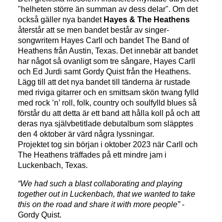
"helheten större än summan av dess delar". Om det
också gäller nya bandet
Hayes & The Heathens
återstår att se men bandet består av singer-
songwritern Hayes Carll och bandet The Band of
Heathens från Austin, Texas. Det innebär att bandet
har något så ovanligt som tre sångare, Hayes Carll
och Ed Jurdi samt Gordy Quist från the Heathens.
Lägg till att det nya bandet till tänderna är rustade
med riviga gitarrer och en smittsam skön twang fylld
med rock ’n’ roll, folk, country och soulfylld blues så
förstår du att detta är ett band att hålla koll på och att
deras nya självbetitlade debutalbum som släpptes
den 4 oktober är värd några lyssningar.
Projektet tog sin början i oktober 2023 när Carll och
The Heathens träffades på ett mindre jam i
Luckenbach, Texas.
“We had such a blast collaborating and playing
together out in Luckenbach, that we wanted to take
this on the road and share it with more people”
-
Gordy Quist.