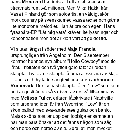
hans
Monolord
har trots allt ett antal låtar som
streamats runt två miljoner. Men Mika Häkki från
Vasa i Finland gör som soloartist en väldigt skön
mörk country på svenska med vassa texter och gärna
lite monotona melodier. Han är bra och egen. Hans
fyraspårs-EP ”Låt mig vara” kräver lite lyssningar och
koncentration men det är klart värt att ge det tid.
Vi slutar längst i söder med
Maja Francis
,
ursprungligen från Ängelholm. Den 6 september
kommer hennes nya album ”Hello Cowboy” med tio
låtar. Titellåten och två ytterligare låtar är redan
släppta. Två av de släppta låtarna är skrivna av Maja
Francis och hyllade sångtextförfattaren
Johannes
Runemark
. Den senast släppta låten ”Low” som kom
nu i augusti är också skriven av de två tillsammans
med
Melissa Fuller
, erfaren låtskrivare i Nashville
som ursprungligen är från Wyoming. ”Low” är en
skön ballad med svävande steelguitar och banjo.
Majas sköna röst tar upp den jobbiga ensamheten
när man bara önskar att det fanns någon som såg
och hörde och hörde av sig. Sorgligt, men mycket