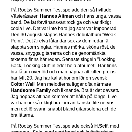
På Rootsy Summer Fest spelade den så hyllade
Västeråsaren
Hannes Aitman
och hans unga, vassa
band. De lät förvånansvärt rockiga och var riktigt
coola live. Det var inte bara jag som var imponerad.
Den 30 augusti släpps Hannes debutalbum ”Weak
Point”. Det är elva låtar där sex av dem redan är
släppta som singlar. Hannes mörka, sköna röst, de
vassa, snygga gitarrerna och de genomtänkta
texterna finns här redan. Senaste singeln ”Looking
Back, Looking Out” inleder hela albumet. Här finns
bra låtar i överflöd och man häpnar att killen precis
har fyllt 20. Jag har kallat honom för en svensk
Colter Wall
. Men melodierna ligger ofta närmare
Handsome Family
och liknande. Bra är det oavsett.
Jag hoppas att han kommer att hålla på länge. Live
var han också riktigt bra, om än kanske lite nervös,
men det försvann snabbt bland gitarrsolona och de
bra låtarna.
På Rootsy Summer Fest spelade också
H.Self
, med