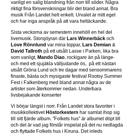
vanligt en salig blandning från norr till söder. Några
riktigt fina försvenskningar blir det bland annat. Bra
musik Från Landet helt enkelt. Urvalet är mitt eget
och har inga anspråk på att vara heltäckande.
Sista veckorna av semestern innehöll en hel del
livemusik. Storsjöyran där
Lars Winnerbäck
och
Love Rönnlund
var mina toppar,
Lars Demian
&
David Tallroth
på ett utsålt Lasse i Parken, lika bra
som vanligt,
Mando Diao
, rockigare än på länge-
och med ett sjujäkla välljudande ös, på ett nästan
utsålt Gröna Lund och tre dagar med sensommarens
finaste, bästa och mysigaste festival Rootsy Summer
Fest i Falkenberg med bland annat några av de
artister som återkommer nedan. Underbara
livsbejakande konserter
Vi börjar längst i norr. Från Landet stora favoriter i
musikkollektivet
Höstorkestern
har samlat ihop sig
till sitt fjärde album. ”Folkets hus” är albumet döpt till
och det är vad jag förstår inspelat på det nu nedlagda
och flyttade Folkets hus i Kiruna. Det inleds