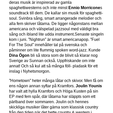
deras musik är inspirerad av gamla
spaghettiwesterns och inte minst
Ennio Morricone
s
soundtrack till dem. De kallar sin musik för spaghetti-
soul. Svinbra sång, smart arrangerade melodier och
alla fem skriver låtarna. De ligger någonstans mellan
americana och välspelad jazzsoul med väldigt bra
sång och ibland lite udda instrument.Senaste singeln
kom i juni. ”Nightrun” är smart americanapop. ”Fuel
For The Soul” innehåller tal på svenska och
påminner om lite flummig spoken word-jazz. Kunde
Dina Ögon
bli så stora som de blivit så klarar nog
Sverige av Sunnan också. Uppfriskande om inte
annat! Och så kul att så många föll- pladask för ett
inslag i Nyhetsmorgon.
”Hometown” heter många låtar och skivor. Men få om
ens någon annan syftar på Kramfors.
Joulin Younis
har valt att hylla Kramfors och Höga Kusten på sin
EP med fem spår, där låtarna har släppts som ett
pärlband över sommaren. Joulin och hennes
skickliga musiker låter gärna som klassisk country
från den tiden när det hette country & western i