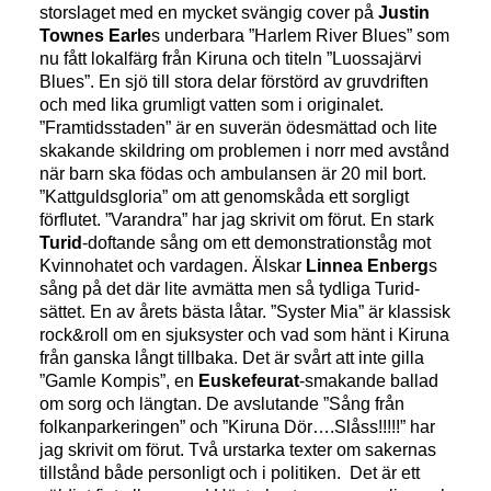
storslaget med en mycket svängig cover på
Justin
Townes Earle
s underbara ”Harlem River Blues” som
nu fått lokalfärg från Kiruna och titeln ”Luossajärvi
Blues”. En sjö till stora delar förstörd av gruvdriften
och med lika grumligt vatten som i originalet.
”Framtidsstaden” är en suverän ödesmättad och lite
skakande skildring om problemen i norr med avstånd
när barn ska födas och ambulansen är 20 mil bort.
”Kattguldsgloria” om att genomskåda ett sorgligt
förflutet. ”Varandra” har jag skrivit om förut. En stark
Turid
-doftande sång om ett demonstrationståg mot
Kvinnohatet och vardagen. Älskar
Linnea Enberg
s
sång på det där lite avmätta men så tydliga Turid-
sättet. En av årets bästa låtar. ”Syster Mia” är klassisk
rock&roll om en sjuksyster och vad som hänt i Kiruna
från ganska långt tillbaka. Det är svårt att inte gilla
”Gamle Kompis”, en
Euskefeurat
-smakande ballad
om sorg och längtan. De avslutande ”Sång från
folkanparkeringen” och ”Kiruna Dör….Slåss!!!!!” har
jag skrivit om förut. Två urstarka texter om sakernas
tillstånd både personligt och i politiken. Det är ett