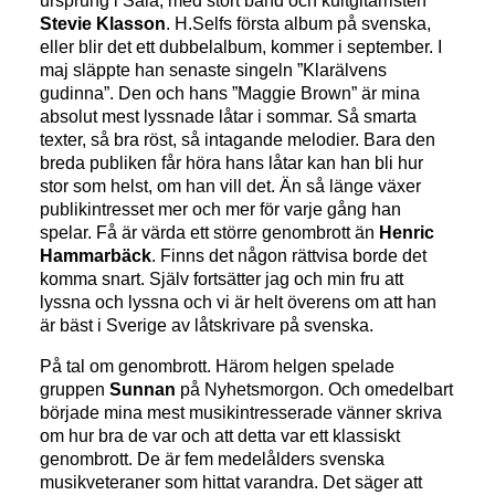
ursprung i Sala, med stort band och kultgitarristen
Stevie Klasson
. H.Selfs första album på svenska,
eller blir det ett dubbelalbum, kommer i september. I
maj släppte han senaste singeln ”Klarälvens
gudinna”. Den och hans ”Maggie Brown” är mina
absolut mest lyssnade låtar i sommar. Så smarta
texter, så bra röst, så intagande melodier. Bara den
breda publiken får höra hans låtar kan han bli hur
stor som helst, om han vill det. Än så länge växer
publikintresset mer och mer för varje gång han
spelar. Få är värda ett större genombrott än
Henric
Hammarbäck
. Finns det någon rättvisa borde det
komma snart. Själv fortsätter jag och min fru att
lyssna och lyssna och vi är helt överens om att han
är bäst i Sverige av låtskrivare på svenska.
På tal om genombrott. Härom helgen spelade
gruppen
Sunnan
på Nyhetsmorgon. Och omedelbart
började mina mest musikintresserade vänner skriva
om hur bra de var och att detta var ett klassiskt
genombrott. De är fem medelålders svenska
musikveteraner som hittat varandra. Det säger att