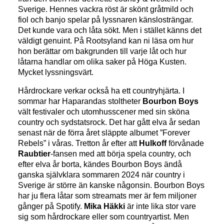
Sverige. Hennes vackra röst är skönt gråtmild och
fiol och banjo spelar på lyssnaren känslosträngar.
Det kunde vara och låta sökt. Men i stället känns det
väldigt genuint. På Rootsyland kan ni läsa om hur
hon berättar om bakgrunden till varje låt och hur
låtarna handlar om olika saker på Höga Kusten.
Mycket lyssningsvärt.
Hårdrockare verkar också ha ett countryhjärta. I
sommar har Haparandas stoltheter
Bourbon Boys
vält festivaler och utomhusscener med sin sköna
country och sydstatsrock. Det har gått elva år sedan
senast när de förra året släppte albumet ”Forever
Rebels” i våras. Tretton år efter att
Hulkoff
förvånade
Raubtier
-fansen med att börja spela country, och
efter elva år borta, kändes Bourbon Boys ändå
ganska självklara sommaren 2024 när country i
Sverige är större än kanske någonsin. Bourbon Boys
har ju flera låtar som streamats mer är fem miljoner
gånger på Spotify.
Mika Häkki
är inte lika stor vare
sig som hårdrockare eller som countryartist. Men