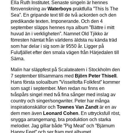
Ella Ruth Institutet. Senaste singeln är hennes
försvenskning av
Waterboys
praktfulla ”This Is The
Sea”. En gripande text till de två ackorden och den
predikande texten. Imponerande. Och den 4
september släpps hennes nya album ”Bättre i mitt
huvud än i verkligheten”. Namnet Old Tjikko är
förresten hämtat från världens äldsta nu kända träd
som har delar i sig som är 9550 år. Ligger på
Fulufjället efter den smala vägen från Härjedalen till
Särna.
Malin har släppfest på Scalateatern i Stockholm den
7 september tillsammans med
Björn Peter Thisell
.
Hans första soloalbum ”Visseltofta Folkfest” kommer
som sagt i september. Men redan nu finns en
tvåspårs singel med två fina sånger med inslag av
country och singer/songwriter. Peter har många
inspirationskällor och
Townes Van Zandt
är en av
dem men även
Leonard Cohen
. En uttrycksfull röst,
snygga arrangemang, bra produktion och starka
melodier. Jag gillar både ”Pig Meat” och ”Bjärnum
Happy Feet” och ser fram mot albumet.