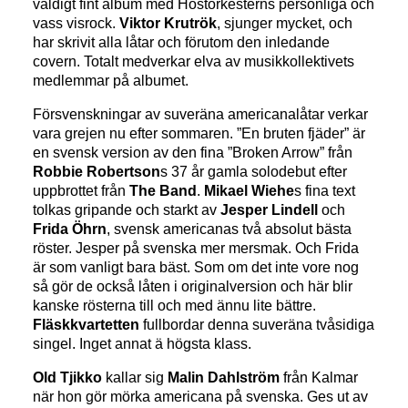
väldigt fint album med Höstorkesterns personliga och
vass visrock.
Viktor Krutrök
, sjunger mycket, och
har skrivit alla låtar och förutom den inledande
covern. Totalt medverkar elva av musikkollektivets
medlemmar på albumet.
Försvenskningar av suveräna americanalåtar verkar
vara grejen nu efter sommaren. ”En bruten fjäder” är
en svensk version av den fina ”Broken Arrow” från
Robbie Robertson
s 37 år gamla solodebut efter
uppbrottet från
The Band
.
Mikael Wiehe
s fina text
tolkas gripande och starkt av
Jesper Lindell
och
Frida Öhrn
, svensk americanas två absolut bästa
röster. Jesper på svenska mer mersmak. Och Frida
är som vanligt bara bäst. Som om det inte vore nog
så gör de också låten i originalversion och här blir
kanske rösterna till och med ännu lite bättre.
Fläskkvartetten
fullbordar denna suveräna tvåsidiga
singel. Inget annat ä högsta klass.
Old Tjikko
kallar sig
Malin Dahlström
från Kalmar
när hon gör mörka americana på svenska. Ges ut av