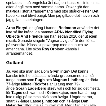
spelades in på engelska är i dag en klassiker, inte minst
efter långfilmen med samma namn. Oskar gör den
mäktiga i stort arrangemang med stor stråkorkester. Det
hade kunnat blivit pajigt. Men jag gillade det i teven och
jag gillar inspelningen.
Arne Floryd
, en gång i bandet
Redmoon
använder det
inte så lite krångliga namnet
ARN- Identified Flying
Objects And Friends
när han sedan 2020 ger ut egen
musik. Senaste singeln ”Vagnar av guld” är den första
på svenska. Klassisk powerpop med en touch av
americana. Lite skön
Roy Orbison
-känsla i
arrangemanget.
Gotland
Ja, vad ska man säga om
Grymlings
? Det känns
kanske inte helt rätt att använda gruppnamnet när så
tunga namn som
Pugh
och
Magnus Lindberg
är döda.
77-årige
Mikael Rickfors
är ju tung men 79-
årige
Göran Lagerberg
skrev väl i och för sig det mesta
för
Tages
och var med i
Kebnekajse
, men han är nog
inte riktigt på samma nivå som övriga. Ungdomarna,
snart 77-årige
Lasse Lindbom
och 71-årige
Dan
Hylander
tillför inte så mycket nytt. Men Dan har i alla