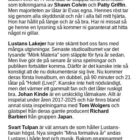
som tolkningarna av
Shawn Colvin
och
Patty Griffin
.
Men majoriteten av låtar är Evas egna. Hennes röst tar
sig genom alla skyddsnät och når i alla fall mitt hjärta.
Hon har hållit på länge och är så bra. Har ni missat så
ge henne en lyssning så kommer ni garanterat att hitta
något ni gillar.
Lustans Lakejer
har inte skämt bort oss fans med
många utgivningar. Senaste studioalbumet var det
lysande ”Mörk Materia” som släppte för fyra år sedan.
Men live gör de på senare år sina spelningar och
publiken fortsätter komma. Därför är det kanske inte så
konstigt att de nu dokumenterar sig live. Nu kommer
deras första livealbum, en dubbel, på 90 minuter och 21
låtar på ”Hotell (Live)”. Kanske inte helt nödvändigt,
men det värmer ett gammalt fan och det låter ruskigt
bra.
Johan Kinde
är en urskicklig låtmakare. Allt är
inspelat under åren 2017-2025 och här finns bland
annat sista inspelningarna med
Tom Wolgers
och
gästspel från deras gamle producent
Richard
Barbieri
från gruppen
Japan
.
Svart Tulpan
är väl annars de som håller Lustans-
fanan högst. Nya singeln ”Mina formativa år” andas
Lustans i både text och musik. Bakom gruppnamnet