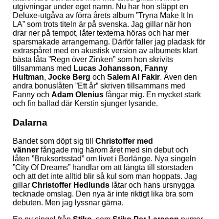
utgivningar under eget namn. Nu har hon släppt en
Deluxe-utgåva av förra årets album ”Tryna Make It In
LA” som trots titeln är på svenska. Jag gillar när hon
drar ner på tempot, låter texterna höras och har mer
sparsmakade arrangemang. Därför faller jag pladask för
extraspåret med en akustisk version av albumets klart
bästa låta ”Regn över Zinken” som hon skrivits
tillsammans med
Lucas Johansson
,
Fanny
Hultman
,
Jocke Berg
och
Salem Al Fakir
. Även den
andra bonuslåten ”Ett år” skriven tillsammans med
Fanny och
Adam OIenius
fångar mig. En mycket stark
och fin ballad där Kerstin sjunger lysande.
Dalarna
Bandet som döpt sig till
Christoffer med
vänner
fångade mig härom året med sin debut och
låten ”Bruksortsstad” om livet i Borlänge. Nya singeln
”City Of Dreams” handlar om att längta till storstaden
och att det inte alltid blir så kul som man hoppats. Jag
gillar
Christoffer Hedlunds
låtar och hans ursnygga
tecknade omslag. Den nya är inte riktigt lika bra som
debuten. Men jag lyssnar gärna.