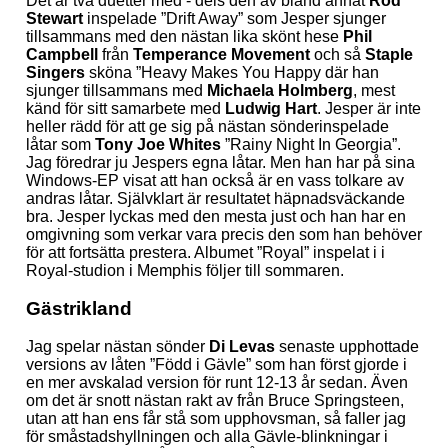
Det är två duetter med - dels den av bland annat
Rod
Stewart
inspelade ”Drift Away” som Jesper sjunger
tillsammans med den nästan lika skönt hese
Phil
Campbell
från
Temperance Movement
och så
Staple
Singers
sköna ”Heavy Makes You Happy där han
sjunger tillsammans med
Michaela Holmberg
, mest
känd för sitt samarbete med
Ludwig Hart
. Jesper är inte
heller rädd för att ge sig på nästan sönderinspelade
låtar som
Tony Joe Whites
”Rainy Night In Georgia”.
Jag föredrar ju Jespers egna låtar. Men han har på sina
Windows-EP visat att han också är en vass tolkare av
andras låtar. Självklart är resultatet häpnadsväckande
bra. Jesper lyckas med den mesta just och han har en
omgivning som verkar vara precis den som han behöver
för att fortsätta prestera. Albumet ”Royal” inspelat i i
Royal-studion i Memphis följer till sommaren.
Gästrikland
Jag spelar nästan sönder
Di Levas
senaste upphottade
versions av låten ”Född i Gävle” som han först gjorde i
en mer avskalad version för runt 12-13 år sedan. Även
om det är snott nästan rakt av från Bruce Springsteen,
utan att han ens får stå som upphovsman, så faller jag
för småstadshyllningen och alla Gävle-blinkningar i