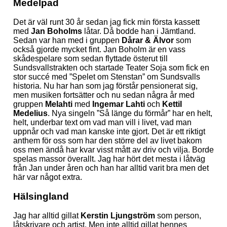
Medelpad
Det är väl runt 30 år sedan jag fick min första kassett
med
Jan Boholms
låtar. Då bodde han i Jämtland.
Sedan var han med i gruppen
Dårar & Älvor
som
också gjorde mycket fint. Jan Boholm är en vass
skådespelare som sedan flyttade österut till
Sundsvallstrakten och startade Teater Soja som fick en
stor succé med ”Spelet om Stenstan” om Sundsvalls
historia. Nu har han som jag förstår pensionerat sig,
men musiken fortsätter och nu sedan några år med
gruppen
Melahti
med
Ingemar Lahti
och
Kettil
Medelius
. Nya singeln ”Så länge du förmår” har en helt,
helt, underbar text om vad man vill i livet, vad man
uppnår och vad man kanske inte gjort. Det är ett riktigt
anthem för oss som har den större del av livet bakom
oss men ändå har kvar visst mått av driv och vilja. Borde
spelas massor överallt. Jag har hört det mesta i låtväg
från Jan under åren och han har alltid varit bra men det
här var något extra.
Hälsingland
Jag har alltid gillat
Kerstin Ljungström
som person,
låtskrivare och artist. Men inte alltid gillat hennes