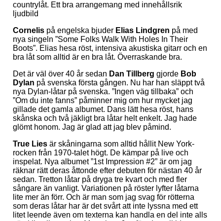
countrylåt. Ett bra arrangemang med innehållsrik
ljudbild
Cornelis
på engelska bjuder
Elias Lindgren
på med
nya singeln ”Some Folks Walk With Holes In Their
Boots”. Elias hesa röst, intensiva akustiska gitarr och en
bra låt som alltid är en bra låt. Överraskande bra.
Det är väl över 40 år sedan
Dan Tillberg
gjorde
Bob
Dylan
på svenska första gången. Nu har han släppt två
nya Dylan-låtar på svenska. ”Ingen väg tillbaka” och
”Om du inte fanns” påminner mig om hur mycket jag
gillade det gamla albumet. Dans lätt hesa röst, hans
skånska och två jäkligt bra låtar helt enkelt. Jag hade
glömt honom. Jag är glad att jag blev påmind.
True Lies
är skåningarna som alltid hållit New York-
rocken från 1970-talet högt. De kämpar på live och
inspelat. Nya albumet ”1st Impression #2” är om jag
räknar rätt deras åttonde efter debuten för nästan 40 år
sedan. Tretton låtar på dryga tre kvart och med fler
sångare än vanligt. Variationen på röster lyfter låtarna
lite mer än förr. Och är man som jag svag för rötterna
som deras låtar har är det svårt att inte lyssna med ett
litet leende även om texterna kan handla en del inte alls