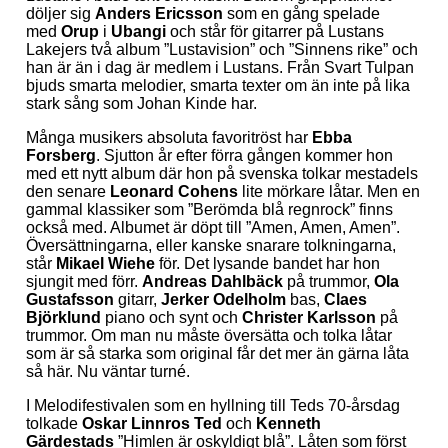
döljer sig
Anders Ericsson
som en gång spelade
med
Orup
i
Ubangi
och står för gitarrer på Lustans
Lakejers två album ”Lustavision” och ”Sinnens rike” och
han är än i dag är medlem i Lustans. Från Svart Tulpan
bjuds smarta melodier, smarta texter om än inte på lika
stark sång som Johan Kinde har.
Många musikers absoluta favoritröst har
Ebba
Forsberg
. Sjutton år efter förra gången kommer hon
med ett nytt album där hon på svenska tolkar mestadels
den senare
Leonard Cohens
lite mörkare låtar. Men en
gammal klassiker som ”Berömda blå regnrock” finns
också med. Albumet är döpt till ”Amen, Amen, Amen”.
Översättningarna, eller kanske snarare tolkningarna,
står
Mikael Wiehe
för. Det lysande bandet har hon
sjungit med förr.
Andreas Dahlbäck
på trummor,
Ola
Gustafsson
gitarr,
Jerker Odelholm
bas,
Claes
Björklund
piano och synt och
Christer Karlsson
på
trummor. Om man nu måste översätta och tolka låtar
som är så starka som original får det mer än gärna låta
så här. Nu väntar turné.
I Melodifestivalen som en hyllning till Teds 70-årsdag
tolkade
Oskar Linnros
Ted
och
Kenneth
Gärdestads
”Himlen är oskyldigt blå”. Låten som först