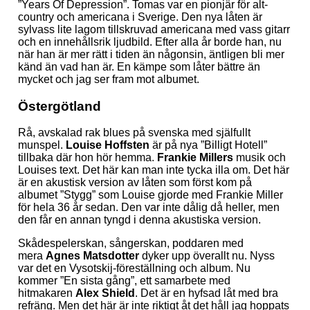
”Years Of Depression”. Tomas var en pionjär för alt-
country och americana i Sverige. Den nya låten är
sylvass lite lagom tillskruvad americana med vass gitarr
och en innehållsrik ljudbild. Efter alla år borde han, nu
när han är mer rätt i tiden än någonsin, äntligen bli mer
känd än vad han är. En kämpe som låter bättre än
mycket och jag ser fram mot albumet.
Östergötland
Rå, avskalad rak blues på svenska med själfullt
munspel.
Louise Hoffsten
är på nya ”Billigt Hotell”
tillbaka där hon hör hemma.
Frankie Millers
musik och
Louises text. Det här kan man inte tycka illa om. Det här
är en akustisk version av låten som först kom på
albumet ”Stygg” som Louise gjorde med Frankie Miller
för hela 36 år sedan. Den var inte dålig då heller, men
den får en annan tyngd i denna akustiska version.
Skådespelerskan, sångerskan, poddaren med
mera
Agnes Matsdotter
dyker upp överallt nu. Nyss
var det en Vysotskij-föreställning och album. Nu
kommer ”En sista gång”, ett samarbete med
hitmakaren
Alex Shield
. Det är en hyfsad låt med bra
refräng. Men det här är inte riktigt åt det håll jag hoppats