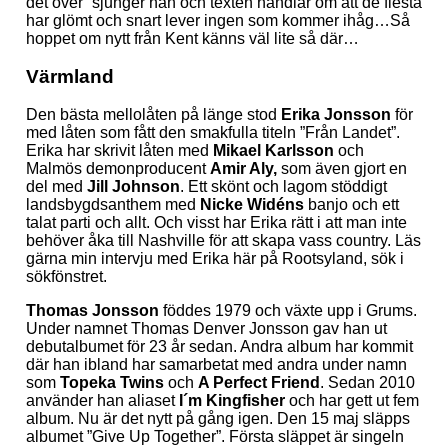
det över” sjunger han och texten handlar om att de flesta
har glömt och snart lever ingen som kommer ihåg…Så
hoppet om nytt från Kent känns väl lite så där…
Värmland
Den bästa mellolåten på länge stod
Erika Jonsson
för
med låten som fått den smakfulla titeln ”Från Landet”.
Erika har skrivit låten med
Mikael Karlsson
och
Malmös demonproducent
Amir Aly,
som även gjort en
del med
Jill Johnson
. Ett skönt och lagom stöddigt
landsbygdsanthem med
Nicke Widéns
banjo och ett
talat parti och allt. Och visst har Erika rätt i att man inte
behöver åka till Nashville för att skapa vass country. Läs
gärna min intervju med Erika här på Rootsyland, sök i
sökfönstret.
Thomas Jonsson
föddes 1979 och växte upp i Grums.
Under namnet Thomas Denver Jonsson gav han ut
debutalbumet för 23 år sedan. Andra album har kommit
där han ibland har samarbetat med andra under namn
som
Topeka Twins
och
A Perfect Friend
. Sedan 2010
använder han aliaset
I´m Kingfisher
och har gett ut fem
album. Nu är det nytt på gång igen. Den 15 maj släpps
albumet ”Give Up Together”. Första släppet är singeln