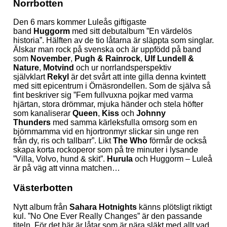
Norrbotten
Den 6 mars kommer Luleås giftigaste
band
Huggorm
med sitt debutalbum ”En värdelös
historia”. Hälften av de tio låtarna är släppta som singlar.
Älskar man rock på svenska och är uppfödd på band
som
November
,
Pugh & Rainrock
,
Ulf Lundell &
Nature
,
Motvind
och ur norrlandsperspektiv
självklart
Rekyl
är det svårt att inte gilla denna kvintett
med sitt epicentrum i Örnäsrondellen. Som de själva så
fint beskriver sig ”Fem fullvuxna pojkar med varma
hjärtan, stora drömmar, mjuka händer och stela höfter
som kanaliserar
Queen
,
Kiss
och
Johnny
Thunders
med samma kärleksfulla omsorg som en
björnmamma vid en hjortronmyr slickar sin unge ren
från dy, ris och tallbarr”. Likt
The Who
förmår de också
skapa korta rockoperor som på tre minuter i lysande
”Villa, Volvo, hund & skit”.
Hurula
och Huggorm – Luleå
är på väg att vinna matchen…
Västerbotten
Nytt album från
Sahara Hotnights
känns plötsligt riktigt
kul. ”No One Ever Really Changes” är den passande
titeln, För det här är låtar som är nära släkt med allt vad