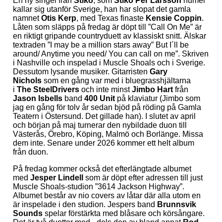
En ny singel från
Stiko
, som
Stiko Per Larsson
numer
kallar sig utanför Sverige, han har slopat det gamla
namnet
Otis Kerp
, med Texas finaste
Kensie Coppin
.
Låten som släpps på fredag är döpt till ”Call On Me” är
en riktigt gripande countryduett av klassiskt snitt. Älskar
textraden ”I may be a million stars away” But I´ll be
around/ Anytime you need/ You can call on me”. Skriven
i Nashville och inspelad i Muscle Shoals och i Sverige.
Dessutom lysande musiker. Gitarristen
Gary
Nichols
som en gång var med i bluegrasshjältarna
i
The SteelDrivers
och inte minst
Jimbo Hart
från
Jason Isbells
band
400 Unit
på klaviatur (Jimbo som
jag en gång för tolv år sedan bjöd på röding på Gamla
Teatern i Östersund. Det gillade han). I slutet av april
och början på maj turnerar den nybildade duon till
Västerås, Örebro, Köping, Malmö och Borlänge. Missa
dem inte. Senare under 2026 kommer ett helt album
från duon.
På fredag kommer också det efterlängtade albumet
med
Jesper Lindell
som är döpt efter adressen till just
Muscle Shoals-studion ”3614 Jackson Highway”.
Albumet består av nio covers av låtar där alla utom en
är inspelade i den studion. Jespers band
Brunnsvik
Sounds
spelar förstärkta med blåsare och körsångare.