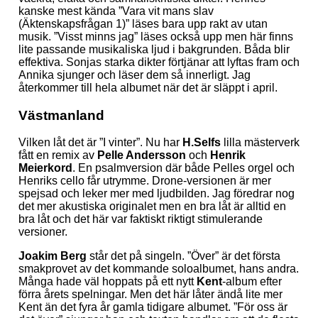
kanske mest kända ”Vara vit mans slav
(Äktenskapsfrågan 1)” läses bara upp rakt av utan
musik. ”Visst minns jag” läses också upp men här finns
lite passande musikaliska ljud i bakgrunden. Båda blir
effektiva. Sonjas starka dikter förtjänar att lyftas fram och
Annika sjunger och läser dem så innerligt. Jag
återkommer till hela albumet när det är släppt i april.
Västmanland
Vilken låt det är ”I vinter”. Nu har
H.Selfs
lilla mästerverk
fått en remix av
Pelle Andersson
och
Henrik
Meierkord
. En psalmversion där både Pelles orgel och
Henriks cello får utrymme. Drone-versionen är mer
spejsad och leker mer med ljudbilden. Jag föredrar nog
det mer akustiska originalet men en bra låt är alltid en
bra låt och det här var faktiskt riktigt stimulerande
versioner.
Joakim Berg
står det på singeln. ”Över” är det första
smakprovet av det kommande soloalbumet, hans andra.
Många hade väl hoppats på ett nytt
Kent
-album efter
förra årets spelningar. Men det här låter ändå lite mer
Kent än det fyra år gamla tidigare albumet. ”För oss är