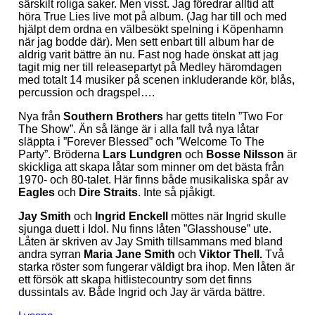
särskilt roliga saker. Men visst. Jag föredrar alltid att
höra True Lies live mot på album. (Jag har till och med
hjälpt dem ordna en välbesökt spelning i Köpenhamn
när jag bodde där). Men sett enbart till album har de
aldrig varit bättre än nu. Fast nog hade önskat att jag
tagit mig ner till releasepartyt på Medley häromdagen
med totalt 14 musiker på scenen inkluderande kör, blås,
percussion och dragspel….
Nya från
Southern Brothers
har getts titeln ”Two For
The Show”. Än så länge är i alla fall två nya låtar
släppta i ”Forever Blessed” och ”Welcome To The
Party”. Bröderna
Lars Lundgren
och
Bosse Nilsson
är
skickliga att skapa låtar som minner om det bästa från
1970- och 80-talet. Här finns både musikaliska spår av
Eagles
och
Dire Straits
. Inte så pjåkigt.
Jay Smith
och
Ingrid Enckell
möttes när Ingrid skulle
sjunga duett i Idol. Nu finns låten ”Glasshouse” ute.
Låten är skriven av Jay Smith tillsammans med bland
andra syrran
Maria Jane Smith
och
Viktor Thell.
Två
starka röster som fungerar väldigt bra ihop. Men låten är
ett försök att skapa hitlistecountry som det finns
dussintals av. Både Ingrid och Jay är värda bättre.