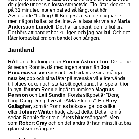
de gjorde under sin första storhetstid. Tio låtar klockar in
på 31 minuter. Inte en ballad så långt örat hör.
Avslutande ”Falling Off Bridges” är väl den lugnaste,
men någon ballad är det inte. Alla låtar skrivna av
Maria
Andersson Lundell
. Det här är egentligen löjligt bra.
Det hörs att bandet har kul igen och jag har kul. Och det
låter förbaskat bra om bandet och sången.
Jämtland
RÅT
är förkortningen för
Ronnie Åström Trio
. Det är tio
år sedan Ronnie, då med ingen annan än
Joe
Bonamassa
som sidekick, vid sidan av sina många
musikerjobb och sina låtar på svenska ville återvända
till bluesrocken och starta sitt eget band. I år spelar trion
in nytt, förutom Ronnie ingår trummisen
Magnus
Persson
och
Leif Sundin
. Första släppet är ”Dong
Ding Dang Dong- live at PAMA Studios”. En
Rory
Gallagher
, som är Ronnies bokstavliga lookalike,
eller
Johnny Winter
hade älskat detta. Det är fem år
sedan Ronnie fick titeln ”Årets bluessångare”. Men
som
Robert Cray
och en del andra är han minst lika bra
gitarrist som sångare.