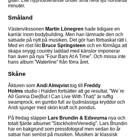
gitarr. Lite hypnotiserande under sina hela sju hörvärda
minuter.
Småland
Västervikssonen
Martin Lönegren
hade tidigare en
karriär inom bodybuilding. Men han lämnade den och
satsade på nytt på musiken. Det gör han förbaskat rätt i.
Med en röst likt
Bruce Springsteen
och en förmåga att
skapa snygg country laddad med känslor imponerar
han även på nya ”Four Bars At A Time”. Och missa inte
hans album ”Waterline” från förra året.
Skåne
Åkturen som
Andi Almqvist
tog till
Freddy
Holms
studio i Halden fortsätter att ge resultat. ”We´re
All Gonna Die(But I Can Live With That)” är ruffig
swamprock, en gumbo full av ljudmässiga kryddor och
Andi sjunger med skön kraft och pondus.
På fredag släpper
Lars Brundin & Edsvurna
nya och
totalt fjärde albumet ”Stockholm/Venedig”. Lars Brundin
har en bakgrund som pressfotograf men sedan tio år
satsar han seriöst på musiken. Musiken är klassisk