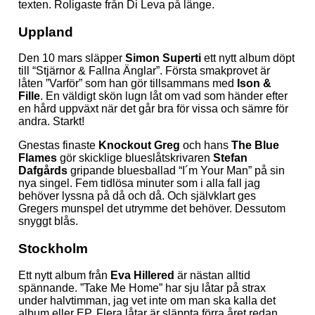
texten. Roligaste från Di Leva på länge.
Uppland
Den 10 mars släpper
Simon Superti
ett nytt album döpt
till “Stjärnor & Fallna Änglar”. Första smakprovet är
låten ”Varför” som han gör tillsammans med
Ison &
Fille
. En väldigt skön lugn låt om vad som händer efter
en hård uppväxt när det går bra för vissa och sämre för
andra. Starkt!
Gnestas finaste
Knockout Greg
och hans
The Blue
Flames
gör skicklige blueslåtskrivaren
Stefan
Dafgårds
gripande bluesballad “I´m Your Man” på sin
nya singel. Fem tidlösa minuter som i alla fall jag
behöver lyssna på då och då. Och självklart ges
Gregers munspel det utrymme det behöver. Dessutom
snyggt blås.
Stockholm
Ett nytt album från
Eva Hillered
är nästan alltid
spännande. ”Take Me Home” har sju låtar på strax
under halvtimman, jag vet inte om man ska kalla det
album eller EP. Flera låtar är släppta förra året redan