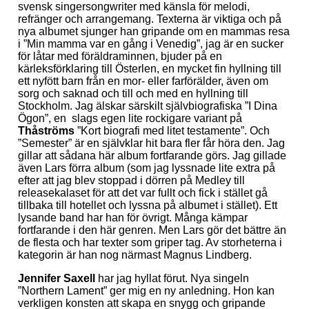
svensk singersongwriter med känsla för melodi,
refränger och arrangemang. Texterna är viktiga och på
nya albumet sjunger han gripande om en mammas resa
i ”Min mamma var en gång i Venedig”, jag är en sucker
för låtar med föräldraminnen, bjuder på en
kärleksförklaring till Österlen, en mycket fin hyllning till
ett nyfött barn från en mor- eller farförälder, även om
sorg och saknad och till och med en hyllning till
Stockholm. Jag älskar särskilt självbiografiska ”I Dina
Ögon”, en slags egen lite rockigare variant på
Thåströms
”Kort biografi med litet testamente”. Och
”Semester” är en självklar hit bara fler får höra den. Jag
gillar att sådana här album fortfarande görs. Jag gillade
även Lars förra album (som jag lyssnade lite extra på
efter att jag blev stoppad i dörren på Medley till
releasekalaset för att det var fullt och fick i stället gå
tillbaka till hotellet och lyssna på albumet i stället). Ett
lysande band har han för övrigt. Många kämpar
fortfarande i den här genren. Men Lars gör det bättre än
de flesta och har texter som griper tag. Av storheterna i
kategorin är han nog närmast Magnus Lindberg.
Jennifer Saxell
har jag hyllat förut. Nya singeln
”Northern Lament” ger mig en ny anledning. Hon kan
verkligen konsten att skapa en snygg och gripande