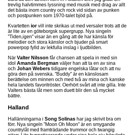
trevlig halvtimmes lyssning med musik med drag av allt
det bästa inom country och rock vid sidan av punken
och postpunken som 1970-talet bjöd på.
Kvartetten
ior
vill inte skrikas ut med versaler trots att de
är lite av en göteborgsk supergrupp. Nya singeln
”Tiden,igen” visar än en gång att de har känsla för
melodier och stora känslor och bjuder på smart
powerpop fylld av lekfulla inslag i ljudbilden.
När
Valter Nilsson
får chansen att spela in med sin
idol
Amanda Bergman
väljer han att ta en av sina
och
Johan Webers
tidigare engelska låtar och att nu
göra den på svenska. ”Buddy” är en känslosam
berättelse om minnen och med två av mina och kanske
hela landets favoritröster. Oerhört svårt att inte gilla. Inte
Valters bästa låt men som duett blir den så mycket
bättre.
Halland
Hallänningarna i
Song Solinas
har jag skrivit bra om
förr. Nya singeln ”Moon Oh Moon” är en smygande
countrylåt med framträdande trummor och twangig