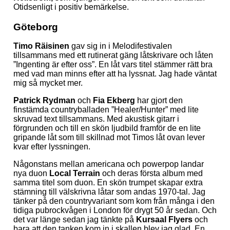
Otidsenligt i positiv bemärkelse.
Göteborg
Timo Räisinen
gav sig in i Melodifestivalen
tillsammans med ett rutinerat gäng låtskrivare och låten
”Ingenting är efter oss”. En låt vars titel stämmer rätt bra
med vad man minns efter att ha lyssnat. Jag hade väntat
mig så mycket mer.
Patrick Rydman
och
Fia Ekberg
har gjort den
finstämda countryballaden ”Healer/Hunter” med lite
skruvad text tillsammans. Med akustisk gitarr i
förgrunden och till en skön ljudbild framför de en lite
gripande låt som till skillnad mot Timos låt ovan lever
kvar efter lyssningen.
Någonstans mellan americana och powerpop landar
nya duon
Local Terrain
och deras första album med
samma titel som duon. En skön trumpet skapar extra
stämning till välskrivna låtar som andas 1970-tal. Jag
tänker på den countryvariant som kom från många i den
tidiga pubrockvågen i London för drygt 50 år sedan. Och
det var länge sedan jag tänkte på
Kursaal Flyers
och
bara att den tanken kom in i skallen blev jag glad. En