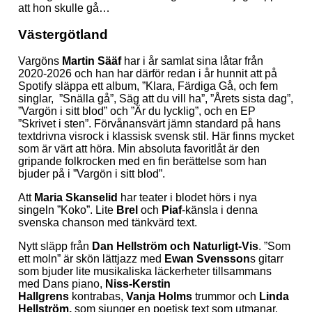
att hon skulle gå…
Västergötland
Vargöns
Martin Sääf
har i år samlat sina låtar från
2020-2026 och han har därför redan i år hunnit att på
Spotify släppa ett album, ”Klara, Färdiga Gå, och fem
singlar, ”Snälla gå”, Säg att du vill ha”, ”Årets sista dag”,
”Vargön i sitt blod” och ”Är du lycklig”, och en EP
”Skrivet i sten”. Förvånansvärt jämn standard på hans
textdrivna visrock i klassisk svensk stil. Här finns mycket
som är värt att höra. Min absoluta favoritlåt är den
gripande folkrocken med en fin berättelse som han
bjuder på i ”Vargön i sitt blod”.
Att
Maria Skanselid
har teater i blodet hörs i nya
singeln ”Koko”. Lite
Brel
och
Piaf
-känsla i denna
svenska chanson med tänkvärd text.
Nytt släpp från
Dan Hellström
och Naturligt-Vis
. ”Som
ett moln” är skön lättjazz med
Ewan Svensson
s gitarr
som bjuder lite musikaliska läckerheter tillsammans
med Dans piano,
Niss-Kerstin
Hallgrens
kontrabas,
Vanja Holms
trummor och
Linda
Hellström,
som sjunger en poetisk text som utmanar.