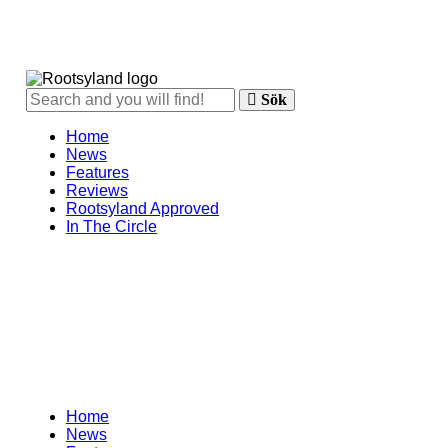
Sök
Home
News
Features
Reviews
Rootsyland Approved
In The Circle
Home
News