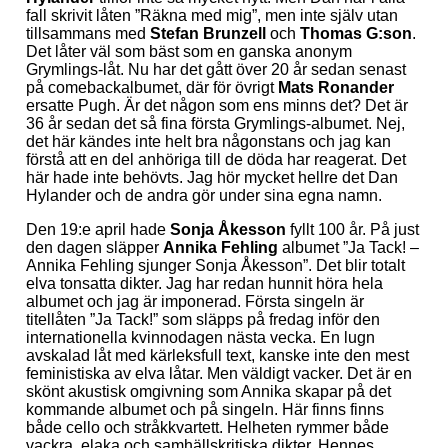
fall skrivit låten ”Räkna med mig”, men inte själv utan
tillsammans med
Stefan Brunzell
och
Thomas G:son
.
Det låter väl som bäst som en ganska anonym
Grymlings-låt. Nu har det gått över 20 år sedan senast
på comebackalbumet, där för övrigt
Mats Ronander
ersatte Pugh. Är det någon som ens minns det? Det är
36 år sedan det så fina första Grymlings-albumet. Nej,
det här kändes inte helt bra någonstans och jag kan
förstå att en del anhöriga till de döda har reagerat. Det
här hade inte behövts. Jag hör mycket hellre det Dan
Hylander och de andra gör under sina egna namn.
Den 19:e april hade
Sonja Åkesson
fyllt 100 år. På just
den dagen släpper
Annika Fehling
albumet ”Ja Tack! –
Annika Fehling sjunger Sonja Åkesson”. Det blir totalt
elva tonsatta dikter. Jag har redan hunnit höra hela
albumet och jag är imponerad. Första singeln är
titellåten ”Ja Tack!” som släpps på fredag inför den
internationella kvinnodagen nästa vecka. En lugn
avskalad låt med kärleksfull text, kanske inte den mest
feministiska av elva låtar. Men väldigt vacker. Det är en
skönt akustisk omgivning som Annika skapar på det
kommande albumet och på singeln. Här finns finns
både cello och stråkkvartett. Helheten rymmer både
vackra, elaka och samhällskritiska dikter. Hennes