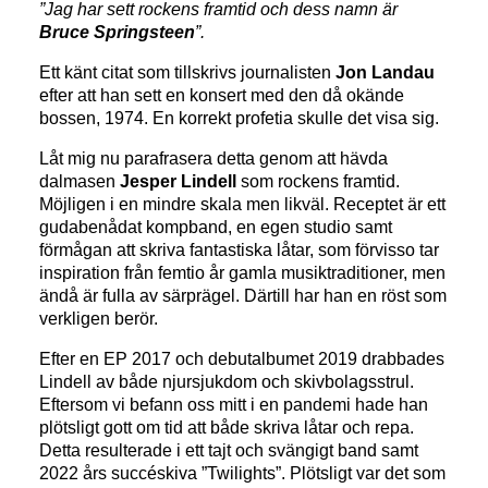
”Jag har sett rockens framtid och dess namn är
Bruce Springsteen
”.
Ett känt citat som tillskrivs journalisten
Jon Landau
efter att han sett en konsert med den då okände
bossen, 1974. En korrekt profetia skulle det visa sig.
Låt mig nu parafrasera detta genom att hävda
dalmasen
Jesper Lindell
som rockens framtid.
Möjligen i en mindre skala men likväl. Receptet är ett
gudabenådat kompband, en egen studio samt
förmågan att skriva fantastiska låtar, som förvisso tar
inspiration från femtio år gamla musiktraditioner, men
ändå är fulla av särprägel. Därtill har han en röst som
verkligen berör.
Efter en EP 2017 och debutalbumet 2019 drabbades
Lindell av både njursjukdom och skivbolagsstrul.
Eftersom vi befann oss mitt i en pandemi hade han
plötsligt gott om tid att både skriva låtar och repa.
Detta resulterade i ett tajt och svängigt band samt
2022 års succéskiva ”Twilights”. Plötsligt var det som