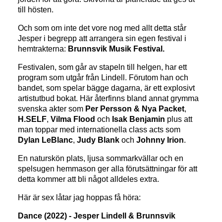
till hösten.
Och som om inte det vore nog med allt detta står
Jesper i begrepp att arrangera sin egen festival i
hemtrakterna:
Brunnsvik Musik Festival.
Festivalen, som går av stapeln till helgen, har ett
program som utgår från Lindell. Förutom han och
bandet, som spelar bägge dagarna, är ett explosivt
artistutbud bokat. Här återfinns bland annat grymma
svenska akter som
Per Persson & Nya Packet
,
H.SELF
,
Vilma Flood
och
Isak Benjamin
plus att
man toppar med internationella class acts som
Dylan LeBlanc
,
Judy Blank
och
Johnny Irion
.
En naturskön plats, ljusa sommarkvällar och en
spelsugen hemmason ger alla förutsättningar för att
detta kommer att bli något alldeles extra.
Här är sex låtar jag hoppas få höra:
Dance (2022) - Jesper Lindell & Brunnsvik