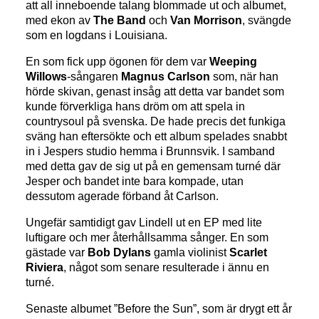
att all inneboende talang blommade ut och albumet,
med ekon av
The Band
och
Van Morrison
, svängde
som en logdans i Louisiana.
En som fick upp ögonen för dem var
Weeping
Willows
-sångaren
Magnus Carlson
som, när han
hörde skivan, genast insåg att detta var bandet som
kunde förverkliga hans dröm om att spela in
countrysoul på svenska. De hade precis det funkiga
sväng han eftersökte och ett album spelades snabbt
in i Jespers studio hemma i Brunnsvik. I samband
med detta gav de sig ut på en gemensam turné där
Jesper och bandet inte bara kompade, utan
dessutom agerade förband åt Carlson.
Ungefär samtidigt gav Lindell ut en EP med lite
luftigare och mer återhållsamma sånger. En som
gästade var
Bob Dylans
gamla violinist
Scarlet
Riviera
, något som senare resulterade i ännu en
turné.
Senaste albumet ”Before the Sun”, som är drygt ett år