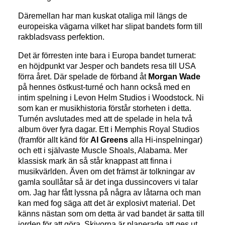
Däremellan har man kuskat otaliga mil längs de
europeiska vägarna vilket har slipat bandets form till
rakbladsvass perfektion.
Det är förresten inte bara i Europa bandet turnerat:
en höjdpunkt var Jesper och bandets resa till USA
förra året. Där spelade de förband åt
Morgan Wade
på hennes östkust-turné och hann också med en
intim spelning i Levon Helm Studios i Woodstock. Ni
som kan er musikhistoria förstår storheten i detta.
Turnén avslutades med att de spelade in hela två
album över fyra dagar. Ett i Memphis Royal Studios
(framför allt känd för
Al Greens
alla Hi-inspelningar)
och ett i självaste Muscle Shoals, Alabama. Mer
klassisk mark än så står knappast att finna i
musikvärlden. Även om det främst är tolkningar av
gamla soullåtar så är det inga dussincovers vi talar
om. Jag har fått lyssna på några av låtarna och man
kan med fog säga att det är explosivt material. Det
känns nästan som om detta är vad bandet är satta till
jorden för att göra. Skivorna är planerade att ges ut