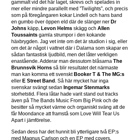
gammalt vid det här laget, skrevs och spelades in
mer eller mindre parallellt med ”Twilights”, och precis
som på föregångaren kokar Lindell och hans band
en gumbo över öppen eld där de slänger ner
Dr
Johns
käpp,
Levon Helms
skägg och
Allen
Toussaints
gamla strumpor i den kokande
häxbrygden. Jag vet inte om det är studion i sig, eller
om det är något i vattnet där i Dalarna som skapar en
sådan fantastisk ljudbild, men det låter verkligen
enastående. Adderar man dessutom blåsarna
The
Brunnsvik Horns
så blir resultatet det närmaste
man kan komma ett svenskt
Booker T & The MG:s
eller
E Street Band
. Så här mycket har inga
svenskar svängt sedan
Ingemar Stenmarks
storhetstid. Flera låtar hade varit stand out tracks
även på The Bands Music From Big Pink och de
besitter så mycket värme och organiskt sväng att de
får Moondance att framstå som Love Will Tear Us
Apart i jämförelse.
Sedan dess har det hunnit bli ytterligare två EP:s
med Magnus Carlson och en EP med covers.