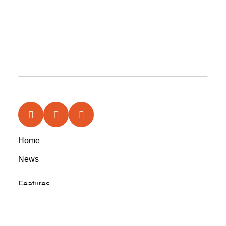
Home
News
Features
In the Circle