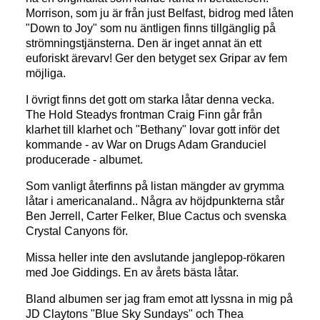
Morrison, som ju är från just Belfast, bidrog med låten
"Down to Joy" som nu äntligen finns tillgänglig på
strömningstjänsterna. Den är inget annat än ett
euforiskt ärevarv! Ger den betyget sex Gripar av fem
möjliga.
I övrigt finns det gott om starka låtar denna vecka.
The Hold Steadys frontman Craig Finn går från
klarhet till klarhet och "Bethany" lovar gott inför det
kommande - av War on Drugs Adam Granduciel
producerade - albumet.
Som vanligt återfinns på listan mängder av grymma
låtar i americanaland.. Några av höjdpunkterna står
Ben Jerrell, Carter Felker, Blue Cactus och svenska
Crystal Canyons för.
Missa heller inte den avslutande janglepop-rökaren
med Joe Giddings. En av årets bästa låtar.
Bland albumen ser jag fram emot att lyssna in mig på
JD Claytons "Blue Sky Sundays" och Thea