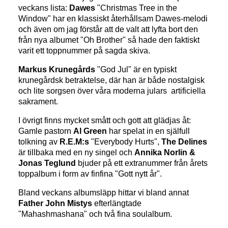
veckans lista:
Dawes
"Christmas Tree in the
Window" har en klassiskt återhållsam Dawes-melodi
och även om jag förstår att de valt att lyfta bort den
från nya albumet "Oh Brother" så hade den faktiskt
varit ett toppnummer på sagda skiva.
Markus Krunegårds
"God Jul" är en typiskt
krunegårdsk betraktelse, där han är både nostalgisk
och lite sorgsen över våra moderna julars artificiella
sakrament.
I övrigt finns mycket smått och gott att glädjas åt:
Gamle pastorn
Al Green
har spelat in en själfull
tolkning av
R.E.M:s
"Everybody Hurts",
The Delines
är tillbaka med en ny singel och
Annika Norlin &
Jonas Teglund
bjuder på ett extranummer från årets
toppalbum i form av finfina "Gott nytt år".
Bland veckans albumsläpp hittar vi bland annat
Father John Mistys
efterlängtade
"Mahashmashana" och två fina soulalbum.