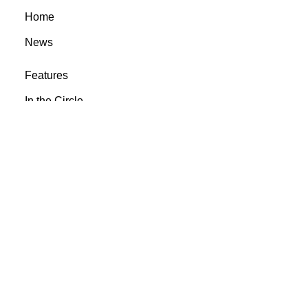
Home
News
Features
In the Circle
Reviews
Rootsyland Approved
Rootsy Music
Rootsy.nu
@ 2023 Rootsyland
info@rootsymusic.se
Cookie inställningar