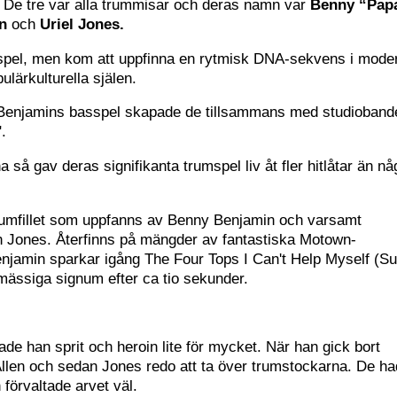
 De tre var alla trummisar och deras namn var
Benny “Pap
en
och
Uriel Jones.
ospel, men kom att uppfinna en rytmisk DNA-sekvens i mode
ulärkulturella själen.
Benjamins basspel skapade de tillsammans med studioband
.
 så gav deras signifikanta trumspel liv åt fler hitlåtar än n
 trumfillet som uppfanns av Benny Benjamin och varsamt
h Jones. Återfinns på mängder av fantastiska Motown-
enjamin sparkar igång The Four Tops I Can't Help Myself (S
ässiga signum efter ca tio sekunder.
ade han sprit och heroin lite för mycket. När han gick bort
Allen och sedan Jones redo att ta över trumstockarna. De h
 förvaltade arvet väl.