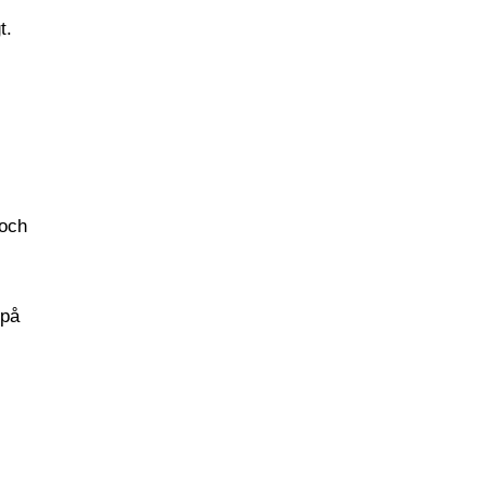
t.
 och
 på