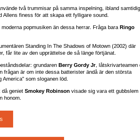
 använde två trummisar på samma inspelning, ibland samtidig
 Allens finess för att skapa ett fylligare sound.
den moderna popmusiken än dessa herrar. Fråga bara
Ringo
kumentären Standing In The Shadows of Motown (2002) där
 får lite av den upprättelse de så länge förtjänat.
 beståndsdelar: grundaren
Berry Gordy Jr
, låtskrivarteamen
 frågan är om inte dessa batterister ändå är den största
ng America" som sloganen löd.
t då geniet
Smokey Robinson
visade sig vara ett gubbslem
ån honom.
s