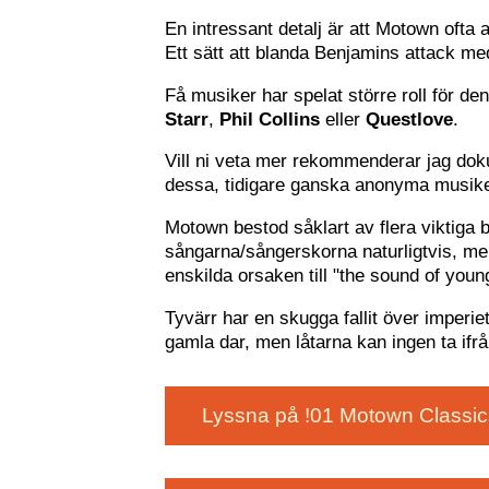
En intressant detalj är att Motown ofta
Ett sätt att blanda Benjamins attack med
Få musiker har spelat större roll för 
Starr
,
Phil Collins
eller
Questlove
.
Vill ni veta mer rekommenderar jag do
dessa, tidigare ganska anonyma musiker,
Motown bestod såklart av flera viktiga
sångarna/sångerskorna naturligtvis, men
enskilda orsaken till "the sound of you
Tyvärr har en skugga fallit över imperie
gamla dar, men låtarna kan ingen ta ifr
Lyssna på !01 Motown Classic