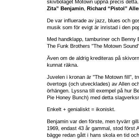
skivbolaget Motown uppnå precis detta.
Zita” Benjamin
,
Richard “Pistol” All
De var influerade av jazz, blues och g
musik som för evigt är inristad i den pop
Med handklapp, tamburiner och Benny 
The Funk Brothers "The Motown Sound"
Även om de aldrig krediteras på skivorna
kunnat räkna.
Juvelen i kronan är "The Motown fill",
övertogs (och utvecklades) av Allen oc
örhängen. Lyssna till exempel på hur B
Pie Honey Bunch) med detta slagverksm
Enkelt + genialiskt = ikoniskt.
Benjamin var den förste, men tyvärr gill
1969, endast 43 år gammal, stod först 
bägge redan gått i hans skola en tid och