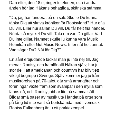
Dan efter, den 18:e, ringer telefonen, och i andra
änden hör jag Håkans behagliga, skånska stämma.
”Du, jag har funderat på en sak. Skulle Du kunna
tänka Dig att skriva krönikor för Rootsyland? Hur ofta
Du vill. Eller hur sällan Du vill. Du får helt fria händer.
Nörda så mycket Du vill. Tala om vad Du gillar. Vad
Du inte gillar. Namnet skulle ju kunna vara Musik
Hemifrån eller Gut Music News. Eller nåt helt annat.
Vad säger Du? Nåt för Dig?”.
En sånt erbjudande tackar man ju inte nej till. Jag
menar, Rootsy, och framför allt Håkan själv, har ju
stor del i att americanan och countryn har blivit ett
viktigt begrepp i Sverige. Själv kommer jag ju från
musikrörelsen på 70-talet, där små arrangörer och
föreningar växte fram som svampar i den mylla som
fanns då, och Rootsy jobbar lite på samma sätt.
Bildar små oaser av musik ute i landet på orter som
på lång tid inte varit så bortskämda med livemusik.
Rootsy Falkenberg är ju ett praktexempel.