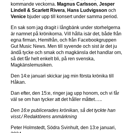
kommande veckorna.
Magnus Carlsson
,
Jesper
Lindell & Scarlett Rivera
,
Hans Ludvigsson
och
Venice
bjuder upp till konsert under samma period.
En sak som jag dragit i långbänk under storhelgerna
är namnet på krönikorna. Vill hålla isär det, både från
egna firman, Hemifrån, och från Facebookgruppen
Gut Music News. Men till syvende och sist är det ju
ändå tycke och smak och magkänsla det handlar om,
så det får helt enkelt bli, på ren svenska,
Magkänslemusiken.
Den 14:e januari skickar jag min första krönika till
Håkan.
Dan efter, den 15:e, ringer jag upp honom, och vi får
väl se om han tycker att det håller måttet…..
Den 16:e publicerades krönikan, så det tyckte han
visst./ Redaktörens anmärkning
Peter Holmstedt, Södra Svinhult, den 13:e januari,