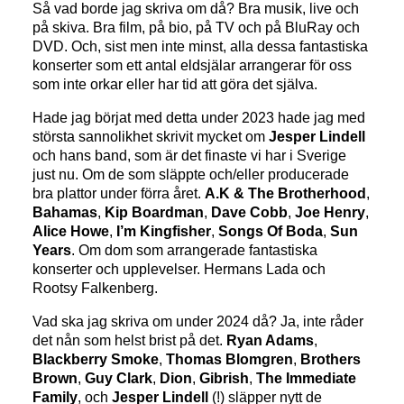
Så vad borde jag skriva om då? Bra musik, live och
på skiva. Bra film, på bio, på TV och på BluRay och
DVD. Och, sist men inte minst, alla dessa fantastiska
konserter som ett antal eldsjälar arrangerar för oss
som inte orkar eller har tid att göra det själva.
Hade jag börjat med detta under 2023 hade jag med
största sannolikhet skrivit mycket om
Jesper Lindell
och hans band, som är det finaste vi har i Sverige
just nu. Om de som släppte och/eller producerade
bra plattor under förra året.
A.K & The Brotherhood
,
Bahamas
,
Kip Boardman
,
Dave Cobb
,
Joe Henry
,
Alice Howe
,
I’m Kingfisher
,
Songs Of Boda
,
Sun
Years
. Om dom som arrangerade fantastiska
konserter och upplevelser. Hermans Lada och
Rootsy Falkenberg.
Vad ska jag skriva om under 2024 då? Ja, inte råder
det nån som helst brist på det.
Ryan Adams
,
Blackberry Smoke
,
Thomas Blomgren
,
Brothers
Brown
,
Guy Clark
,
Dion
,
Gibrish
,
The Immediate
Family
, och
Jesper Lindell
(!) släpper nytt de