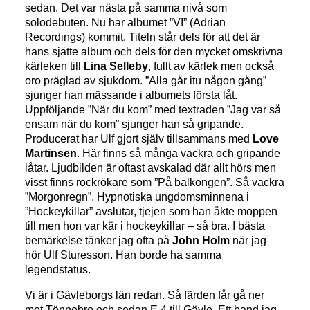
sedan. Det var nästa på samma nivå som
solodebuten. Nu har albumet ”VI” (Adrian
Recordings) kommit. Titeln står dels för att det är
hans sjätte album och dels för den mycket omskrivna
kärleken till
Lina Selleby
, fullt av kärlek men också
oro präglad av sjukdom. ”Alla går itu någon gång”
sjunger han mässande i albumets första låt.
Uppföljande ”När du kom” med textraden ”Jag var så
ensam när du kom” sjunger han så gripande.
Producerat har Ulf gjort själv tillsammans med
Love
Martinsen
. Här finns så många vackra och gripande
låtar. Ljudbilden är oftast avskalad där allt hörs men
visst finns rockrökare som ”På balkongen”. Så vackra
”Morgonregn”. Hypnotiska ungdomsminnena i
”Hockeykillar” avslutar, tjejen som han åkte moppen
till men hon var kär i hockeykillar – så bra. I bästa
bemärkelse tänker jag ofta på
John Holm
när jag
hör Ulf Sturesson. Han borde ha samma
legendstatus.
Vi är i Gävleborgs län redan. Så färden får gå ner
mot Tönnebro och sedan E 4 till Gävle. Ett band jag