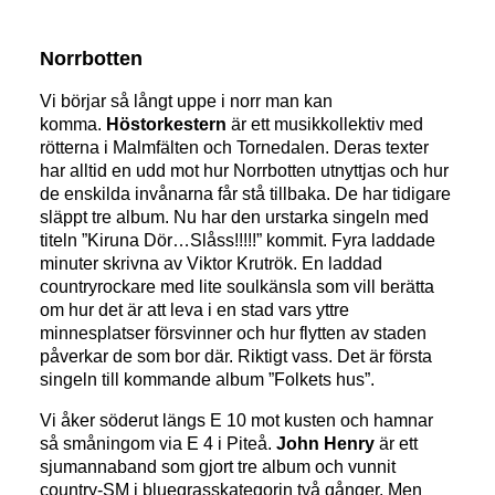
Norrbotten
Vi börjar så långt uppe i norr man kan
komma.
Höstorkestern
är ett musikkollektiv med
rötterna i Malmfälten och Tornedalen. Deras texter
har alltid en udd mot hur Norrbotten utnyttjas och hur
de enskilda invånarna får stå tillbaka. De har tidigare
släppt tre album. Nu har den urstarka singeln med
titeln ”Kiruna Dör…Slåss!!!!!” kommit. Fyra laddade
minuter skrivna av Viktor Krutrök. En laddad
countryrockare med lite soulkänsla som vill berätta
om hur det är att leva i en stad vars yttre
minnesplatser försvinner och hur flytten av staden
påverkar de som bor där. Riktigt vass. Det är första
singeln till kommande album ”Folkets hus”.
Vi åker söderut längs E 10 mot kusten och hamnar
så småningom via E 4 i Piteå.
John Henry
är ett
sjumannaband som gjort tre album och vunnit
country-SM i bluegrasskategorin två gånger. Men