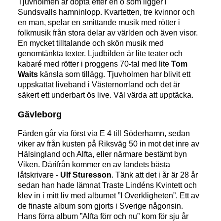
Tjuvholmen är döpta efter en ö som ligger i
Sundsvalls hamninlopp. Kvartetten, tre kvinnor och
en man, spelar en smittande musik med rötter i
folkmusik från stora delar av världen och även visor.
En mycket tilltalande och skön musik med
genomtänkta texter. Ljudbilden är lite teater och
kabaré med rötter i proggens 70-tal med lite
Tom
Waits
känsla som tillägg. Tjuvholmen har blivit ett
uppskattat liveband i Västernorrland och det är
säkert ett underbart ös live. Väl värda att upptäcka.
Gävleborg
Färden går via först via E 4 till Söderhamn, sedan
viker av från kusten på Riksväg 50 in mot det inre av
Hälsingland och Alfta, eller närmare bestämt byn
Viken. Därifrån kommer en av landets bästa
låtskrivare -
Ulf Sturesson
. Tänk att det i år är 28 år
sedan han hade lämnat Traste Lindéns Kvintett och
klev in i mitt liv med albumet ”I Overkligheten”. Ett av
de finaste album som gjorts i Sverige någonsin.
Hans förra album ”Alfta förr och nu” kom för sju år