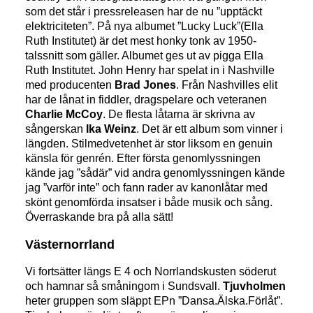
som det står i pressreleasen har de nu ”upptäckt
elektriciteten”. På nya albumet ”Lucky Luck”(Ella
Ruth Institutet) är det mest honky tonk av 1950-
talssnitt som gäller. Albumet ges ut av pigga Ella
Ruth Institutet. John Henry har spelat in i Nashville
med producenten
Brad Jones
. Från Nashvilles elit
har de lånat in fiddler, dragspelare och veteranen
Charlie McCoy
. De flesta låtarna är skrivna av
sångerskan
Ika Weinz
. Det är ett album som vinner i
längden. Stilmedvetenhet är stor liksom en genuin
känsla för genrén. Efter första genomlyssningen
kände jag ”sådär” vid andra genomlyssningen kände
jag ”varför inte” och fann rader av kanonlåtar med
skönt genomförda insatser i både musik och sång.
Överraskande bra på alla sätt!
Västernorrland
Vi fortsätter längs E 4 och Norrlandskusten söderut
och hamnar så småningom i Sundsvall.
Tjuvholmen
heter gruppen som släppt EPn ”Dansa.Älska.Förlåt”.