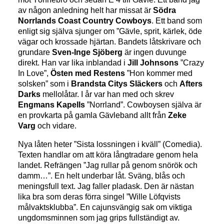
av någon anledning helt har missat är
Södra
Norrlands Coast Country Cowboys
. Ett band som
enligt sig själva sjunger om ”Gävle, sprit, kärlek, öde
vägar och krossade hjärtan. Bandets låtskrivare och
grundare
Sven-Inge Sjöberg
är ingen duvunge
direkt. Han var lika inblandad i
Jill Johnsons
”Crazy
In Love”,
Östen med Restens
”Hon kommer med
solsken” som i
Brandsta Citys Släckers
och
Afters
Darks
mellolåtar. I år var han med och skrev
Engmans Kapells
”Norrland”. Cowboysen själva är
en provkarta på gamla Gävleband allt från
Zeke
Varg
och vidare.
Nya låten heter ”Sista lossningen i kväll” (Comedia).
Texten handlar om att köra långtradare genom hela
landet. Refrängen ”Jag rullar på genom snörök och
damm…”. En helt underbar låt. Sväng, blås och
meningsfull text. Jag faller pladask. Den är nästan
lika bra som deras förra singel ”Wille Löfqvists
målvaktsklubba”. En cajunsvängig sak om viktiga
ungdomsminnen som jag grips fullständigt av.