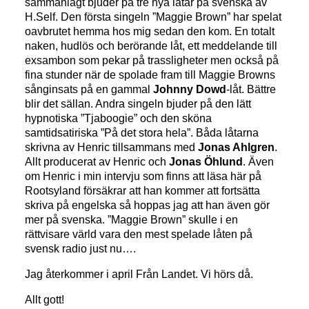
sammanlagt bjuder på tre nya låtar på svenska av
H.Self. Den första singeln ”Maggie Brown” har spelat
oavbrutet hemma hos mig sedan den kom. En totalt
naken, hudlös och berörande låt, ett meddelande till
exsambon som pekar på trassligheter men också på
fina stunder när de spolade fram till Maggie Browns
sånginsats på en gammal
Johnny Dowd
-låt. Bättre
blir det sällan. Andra singeln bjuder på den lätt
hypnotiska ”Tjaboogie” och den sköna
samtidsatiriska ”På det stora hela”. Båda låtarna
skrivna av Henric tillsammans med
Jonas Ahlgren
.
Allt producerat av Henric och
Jonas Öhlund
. Även
om Henric i min intervju som finns att läsa här på
Rootsyland försäkrar att han kommer att fortsätta
skriva på engelska så hoppas jag att han även gör
mer på svenska. ”Maggie Brown” skulle i en
rättvisare värld vara den mest spelade låten på
svensk radio just nu….
Jag återkommer i april Från Landet. Vi hörs då.
Allt gott!