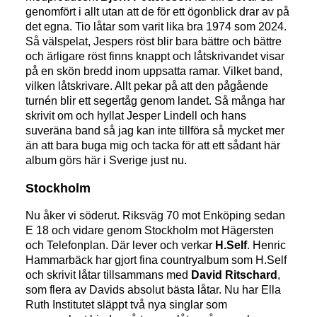
genomfört i allt utan att de för ett ögonblick drar av på
det egna. Tio låtar som varit lika bra 1974 som 2024.
Så välspelat, Jespers röst blir bara bättre och bättre
och ärligare röst finns knappt och låtskrivandet visar
på en skön bredd inom uppsatta ramar. Vilket band,
vilken låtskrivare. Allt pekar på att den pågående
turnén blir ett segertåg genom landet. Så många har
skrivit om och hyllat Jesper Lindell och hans
suveräna band så jag kan inte tillföra så mycket mer
än att bara buga mig och tacka för att ett sådant här
album görs här i Sverige just nu.
Stockholm
Nu åker vi söderut. Riksväg 70 mot Enköping sedan
E 18 och vidare genom Stockholm mot Hägersten
och Telefonplan. Där lever och verkar
H.Self
. Henric
Hammarbäck har gjort fina countryalbum som H.Self
och skrivit låtar tillsammans med
David Ritschard
,
som flera av Davids absolut bästa låtar. Nu har Ella
Ruth Institutet släppt två nya singlar som