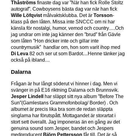
Thåströms
finaste dag var ”När han fick Rolle Stoltz
autograf”. Cowboysens bästa dag var när han fick
Wille Löfqvist
målvaktsklubba. Det är
Torsson
-
klass på den låten. Missa inte SNCCC om ni har
känsla för nostalgi, humor, vemod och country….Och
jag undrar om inte jag känner den ”brud” från Gävle
som låten ”Hon dricker inte och gillar inte
countrymusik” handlar om, hon som varit ihop med
Di Leva
82 och ser ut som Bardot…Henne tänker jag
också på ibland…
Dalarna
Frågan är hur långt söderut vi hinner i dag. Men vi
svänger in på E16 riktning Dalarna och Brunnsvik.
Jesper Lindell
har släppt sitt nya album ”Before The
Sun”(Gamlestans Grammofonbolag/ Border) . Och
albumet är precis lika bra som de redan släppta
singlarna har förutspått. Mottagandet är storartat i
stort sett överallt. Jag imponeras än en gång av det
genuina sound som Jesper, bandet och Jespers
medproducent
Björn Pettersson
får till. Det är så