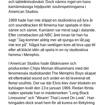
och tablettmissbruket. Dock nämns inget om hans
karriärmässiga höjdpunkt: soulinspelningarna i
American Studios.
1969 hade han inte släppt en studioskiva på fyra år
och soundtracken till filmerna han spelade in blev
sämre och sämre. Karriären var minst sagt i dalande.
Efter comebacken på NBC året innan lär han ha
sagt: ”Jag kommer aldrig mer att sjunga en låt jag
inte tror på”. Något han verkligen kom att leva upp till
efter att kläckt idén att spela in en ny studioskiva
hemma i Memphis.
I American Studios hade låtskrivaren och
producenten Chips Moman tillsammans med det
fenomenala studiobandet The Memphis Boys skapat
ett eftertraktat sound och under en tid levererat ett
flertal soulhits. Det var där Elvis klev över tröskeln en
kylslagen kväll den 13:e januari 1969. Redan första
natten spelade han in mästerverken "Long Black
Limousine" och "Wearin’ That Loved On Look". Han
tvingades dock snart hem för att kurera en förkylning