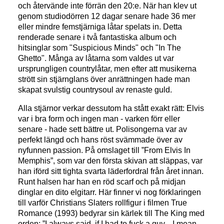
och återvände inte förrän den 20:e. När han klev ut
genom studiodörren 12 dagar senare hade 36 mer
eller mindre femstjärniga låtar spelats in. Detta
renderade senare i två fantastiska album och
hitsinglar som "Suspicious Minds" och "In The
Ghetto". Många av låtarna som valdes ut var
ursprungligen countrylåtar, men efter att musikerna
strött sin stjärnglans över anrättningen hade man
skapat svulstig countrysoul av renaste guld.
Alla stjärnor verkar dessutom ha stått exakt rätt: Elvis
var i bra form och ingen man - varken förr eller
senare - hade sett bättre ut. Polisongerna var av
perfekt längd och hans röst svämmade över av
nyfunnen passion. På omslaget till ”From Elvis In
Memphis”, som var den första skivan att släppas, var
han iförd sitt tighta svarta läderfordral från året innan.
Runt halsen har han en röd scarf och på midjan
dinglar en dito elgitarr. Här finner vi nog förklaringen
till varför Christians Slaters rollfigur i filmen True
Romance (1993) bedyrar sin kärlek till The King med
orden: ”I always said, if I had to fuck a guy... I mean