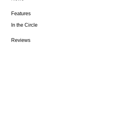
Features
In the Circle
Reviews
Rootsyland Approved
Rootsy Music
Rootsy.nu
@ 2023 Rootsyland
info@rootsymusic.se
Cookie inställningar