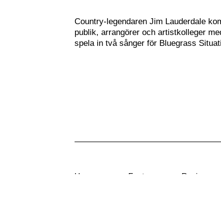
Country-legendaren Jim Lauderdale ko
publik, arrangörer och artistkolleger 
spela in två sånger för Bluegrass Situ
Home
Features
Reviews
News
In the Circle
Rootsylan
proved