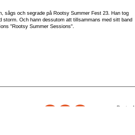
m, sågs och segrade på Rootsy Summer Fest 23. Han tog
med storm. Och hann dessutom att tillsammans med sitt band
ations "Rootsy Summer Sessions".
Rootsy 
d Ap
Rootsy.