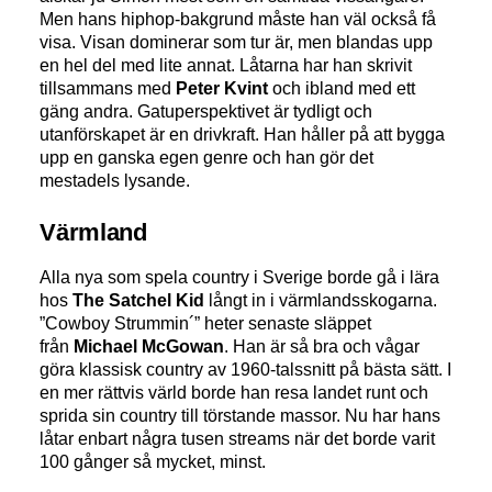
Men hans hiphop-bakgrund måste han väl också få
visa. Visan dominerar som tur är, men blandas upp
en hel del med lite annat. Låtarna har han skrivit
tillsammans med
Peter Kvint
och ibland med ett
gäng andra. Gatuperspektivet är tydligt och
utanförskapet är en drivkraft. Han håller på att bygga
upp en ganska egen genre och han gör det
mestadels lysande.
Värmland
Alla nya som spela country i Sverige borde gå i lära
hos
The Satchel Kid
långt in i värmlandsskogarna.
”Cowboy Strummin´” heter senaste släppet
från
Michael McGowan
. Han är så bra och vågar
göra klassisk country av 1960-talssnitt på bästa sätt. I
en mer rättvis värld borde han resa landet runt och
sprida sin country till törstande massor. Nu har hans
låtar enbart några tusen streams när det borde varit
100 gånger så mycket, minst.