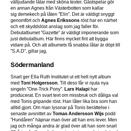
välljudande låtar med sköna texter. Gästspelar gör
en annan Agnes från Västerbotten som kallar
sig demekech på låten ”Elin”. Det är väldigt snyggt
genomfört och
Agnes Erikssons
röst har en närhet
och ett skyddslöst anslag som jag faller för.
Debutalbumet ”Gazette” är väldigt imponerande som
just debutalbum. Här finns mycket fint att bygga
vidare på. Och att albumets få snabba låtar är döpt till
”S.A.D”, gillar jag.
Södermanland
Snart ger Ella Ruth Institutet ut ett helt nytt album
med
Toni Holgersson
. Till dess får vi njuta nya
singeln ”One-Trick Pony”.
Lars Halapi
har
producerat. En svart text om missbruk och dåliga val
med Tonis gripande röst. Han låter lika bra som han
alltid gjort. Om man lyssnar på Tonis berättelse i
senaste avsnittet av
Tomas Andersson Wijs
podd
”Hundåren” häpnar man över att han ens lever. Men
jag och många andra är glad över att han som snart