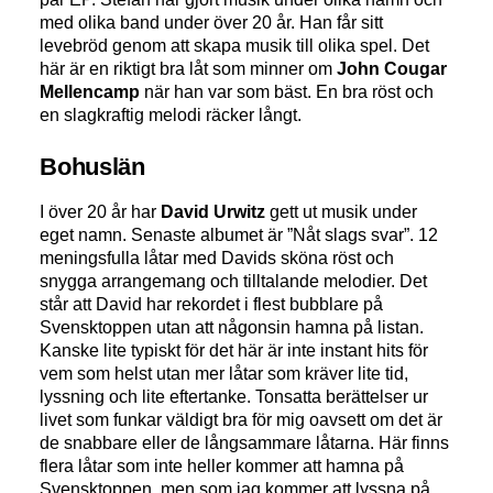
med olika band under över 20 år. Han får sitt
levebröd genom att skapa musik till olika spel. Det
här är en riktigt bra låt som minner om
John Cougar
Mellencamp
när han var som bäst. En bra röst och
en slagkraftig melodi räcker långt.
Bohuslän
I över 20 år har
David Urwitz
gett ut musik under
eget namn. Senaste albumet är ”Nåt slags svar”. 12
meningsfulla låtar med Davids sköna röst och
snygga arrangemang och tilltalande melodier. Det
står att David har rekordet i flest bubblare på
Svensktoppen utan att någonsin hamna på listan.
Kanske lite typiskt för det här är inte instant hits för
vem som helst utan mer låtar som kräver lite tid,
lyssning och lite eftertanke. Tonsatta berättelser ur
livet som funkar väldigt bra för mig oavsett om det är
de snabbare eller de långsammare låtarna. Här finns
flera låtar som inte heller kommer att hamna på
Svensktoppen, men som jag kommer att lyssna på