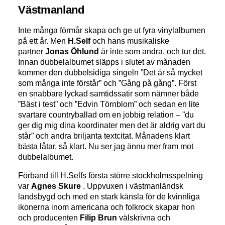
Västmanland
Inte många förmår skapa och ge ut fyra vinylalbumen
på ett år. Men
H.Self
och hans musikaliske
partner
Jonas Öhlund
är inte som andra, och tur det.
Innan dubbelalbumet släpps i slutet av månaden
kommer den dubbelsidiga singeln ”Det är så mycket
som många inte förstår” och ”Gång på gång”. Först
en snabbare lyckad samtidssatir som nämner både
”Bäst i test” och ”Edvin Törnblom” och sedan en lite
svartare countryballad om en jobbig relation – ”du
ger dig mig dina koordinater men det är aldrig vart du
står” och andra briljanta textcitat. Månadens klart
bästa låtar, så klart. Nu ser jag ännu mer fram mot
dubbelalbumet.
Förband till H.Selfs första större stockholmsspelning
var
Agnes Skure
. Uppvuxen i västmanländsk
landsbygd och med en stark känsla för de kvinnliga
ikonerna inom americana och folkrock skapar hon
och producenten
Filip Brun
välskrivna och