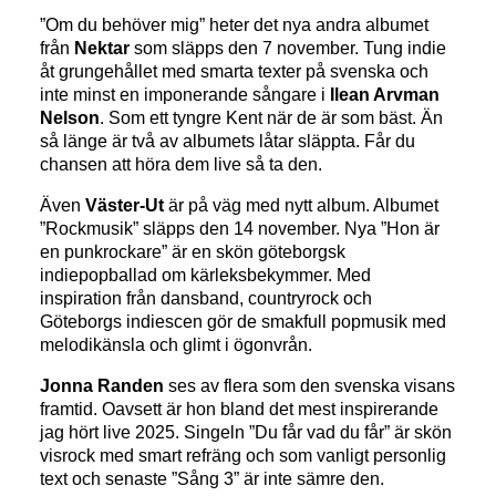
”Om du behöver mig” heter det nya andra albumet
från
Nektar
som släpps den 7 november. Tung indie
åt grungehållet med smarta texter på svenska och
inte minst en imponerande sångare i
Ilean Arvman
Nelson
. Som ett tyngre Kent när de är som bäst. Än
så länge är två av albumets låtar släppta. Får du
chansen att höra dem live så ta den.
Även
Väster-Ut
är på väg med nytt album. Albumet
”Rockmusik” släpps den 14 november. Nya ”Hon är
en punkrockare” är en skön göteborgsk
indiepopballad om kärleksbekymmer. Med
inspiration från dansband, countryrock och
Göteborgs indiescen gör de smakfull popmusik med
melodikänsla och glimt i ögonvrån.
Jonna Randen
ses av flera som den svenska visans
framtid. Oavsett är hon bland det mest inspirerande
jag hört live 2025. Singeln ”Du får vad du får” är skön
visrock med smart refräng och som vanligt personlig
text och senaste ”Sång 3” är inte sämre den.