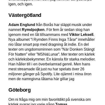
igen, och igen.
Västergötland
Adam Englund
från Borås har släppt musik under
namnet
Rymdpojken
. För fem år sedan slog han
igenom med en låt tillsammans med
Viktor Leksell
.
Nya albumet ”I Rymden Finns Inga Tårar” innehåller
nio låtar smart pop med dragning åt indie. En del
texter om ungdomsminnen som ”När Donken Stängt
För Natten” eller ”MSN&Lunar”. Mer texter om kärlek
och kärleksbekymmer. En känsla för starka melodier.
Han håller till i en överbelamrad genré. Men hans
mest streamade låt just nu har spelats över 26
miljoner gånger på Spotify. Lite ojämnt i mina öron
men de namngivna låtarna här gillar jag
Göteborg
Om ni fråga mig om min favoritdikt på svenska om
kärlek svarar jag varje gång
Tomas