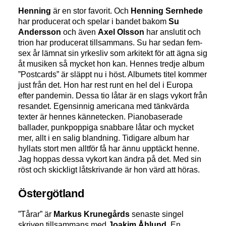
Henning
är en stor favorit. Och
Henning Sernhede
har producerat och spelar i bandet bakom
Su
Andersson
och även
Axel Olsson
har anslutit och
trion har producerat tillsammans. Su har sedan fem-
sex år lämnat sin yrkesliv som arkitekt för att ägna sig
åt musiken så mycket hon kan. Hennes tredje album
”Postcards” är släppt nu i höst. Albumets titel kommer
just från det. Hon har rest runt en hel del i Europa
efter pandemin. Dessa tio låtar är en slags vykort från
resandet. Egensinnig americana med tänkvärda
texter är hennes kännetecken. Pianobaserade
ballader, punkpoppiga snabbare låtar och mycket
mer, allt i en salig blandning. Tidigare album har
hyllats stort men alltför få har ännu upptäckt henne.
Jag hoppas dessa vykort kan ändra på det. Med sin
röst och skickligt låtskrivande är hon värd att höras.
Östergötland
”Tårar” är
Markus Krunegårds
senaste singel
skriven tillsammans med
Joakim Åhlund
. En