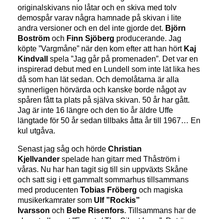
originalskivans nio låtar och en skiva med tolv
demospår varav några hamnade på skivan i lite
andra versioner och en del inte gjorde det.
Björn
Boström
och
Finn Sjöberg
producerande. Jag
köpte ”Vargmåne” när den kom efter att han hört
Kaj
Kindvall
spela ”Jag går på promenaden”. Det var en
inspirerad debut med en Lundell som inte lät lika hes
då som han lät sedan. Och demolåtarna är alla
synnerligen hörvärda och kanske borde något av
spåren fått ta plats på själva skivan. 50 år har gått.
Jag är inte 16 längre och den tio år äldre Uffe
längtade för 50 år sedan tillbaks åtta år till 1967… En
kul utgåva.
Senast jag såg och hörde
Christian
Kjellvander
spelade han gitarr med Thåström i
våras. Nu har han tagit sig till sin uppväxts Skåne
och satt sig i ett gammalt sommarhus tillsammans
med producenten
Tobias Fröberg
och magiska
musikerkamrater som
Ulf ”Rockis”
Ivarsson
och
Bebe Risenfors
. Tillsammans har de