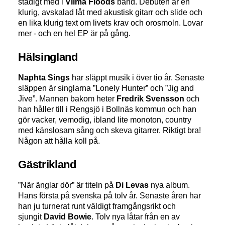
stadigt med i
Vilma Floods
band. Debuten är en
klurig, avskalad låt med akustisk gitarr och slide och
en lika klurig text om livets krav och orosmoln. Lovar
mer - och en hel EP är på gång.
Hälsingland
Naphta Sings
har släppt musik i över tio år. Senaste
släppen är singlarna ”Lonely Hunter” och ”Jig and
Jive”. Mannen bakom heter
Fredrik Svensson
och
han håller till i Rengsjö i Bollnäs kommun och han
gör vacker, vemodig, ibland lite monoton, country
med känslosam sång och skeva gitarrer. Riktigt bra!
Någon att hålla koll på.
Gästrikland
”När änglar dör” är titeln på
Di Levas
nya album.
Hans första på svenska på tolv år. Senaste åren har
han ju turnerat runt väldigt framgångsrikt och
sjungit
David Bowie
. Tolv nya låtar från en av