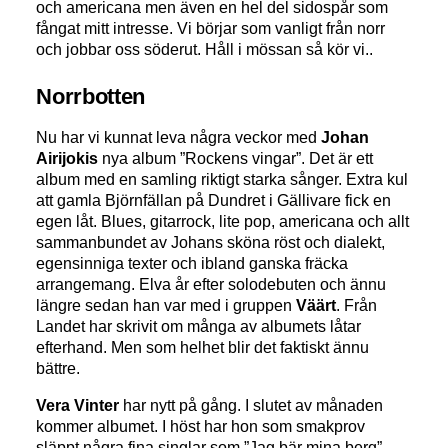
och americana men även en hel del sidospår som
fångat mitt intresse. Vi börjar som vanligt från norr
och jobbar oss söderut. Håll i mössan så kör vi..
Norrbotten
Nu har vi kunnat leva några veckor med
Johan
Airijokis
nya album ”Rockens vingar”. Det är ett
album med en samling riktigt starka sånger. Extra kul
att gamla Björnfällan på Dundret i Gällivare fick en
egen låt. Blues, gitarrock, lite pop, americana och allt
sammanbundet av Johans sköna röst och dialekt,
egensinniga texter och ibland ganska fräcka
arrangemang. Elva år efter solodebuten och ännu
längre sedan han var med i gruppen
Väärt
. Från
Landet har skrivit om många av albumets låtar
efterhand. Men som helhet blir det faktiskt ännu
bättre.
Vera Vinter
har nytt på gång. I slutet av månaden
kommer albumet. I höst har hon som smakprov
släppt några fina singlar som ”Jag bär mina berg”,