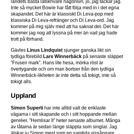
landets bästa låtskrivare någonsin, jo, jag tackar jag.
Inte så mycket Bowie har fått följa med in i det egna
skapandet. Det här är klassiskt Di Leva-pop med
klassiska Di Leva-refränger och Di Leva-ord. Jag
kommer på mig själv med att ha saknat det. Det här
kommer jag nog att lyssna på mer än vad jag hade
trott på förhand.
Gävles
Linus Lindquist
sjunger ganska likt sin
tydliga förebild
Lars Winnerbäck
på senaste släppet
”Frusen mark”. Hans lite hesa, mörka röst är
övertygande och om man bortser från den tydliga
Winnerbäck-likheten är inte detta så tokigt, inte så
tokigt alls.
Uppland
Simon Superti
har inte alltid valt de enklaste
vägarna i sitt skapande och i sitt hoppande mellan
genréer. ”Hemlisar II” heter senaste albumet. Många
av låtarna är sedan länge släppta som singlar. Jag
älskar ju Simon mest som en samtida vissångare.