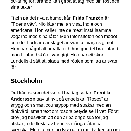
60-åring fortfarande kan gripa ta tag med sin röst och
sina texter.
Titeln på det nya albumet från
Frida Franzén
är
”Tidens väv”. Nio låtar mellan visa, indie och
americana. Hon väljer inte de mest inställsamma
vägarna med sina låtar. Men intensiteten och modet
och det hudnära anslaget är svårt att värja sig mot.
Hon har något att berätta och hon gör det bra. Ibland
mörkt, ibland skönt svängigt. Hon har ett skönt
Lundellskt sätt att släpa med rösten som jag är svag
för.
Stockholm
Det känns som det var ett bra tag sedan
Pernilla
Andersson
gav ut nytt på engelska. ”Roses” är
snygg och smart countrypop med stråkar med en
tänkvärd, smart text om rosors betydelse i livet. Först
blev jag besviken att den är på engelska för jag
älskar ju de flesta av hennes många låtar på
svenska. Men ju mer jag lyssnar ju mer tycker jag om