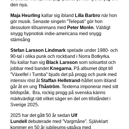
den nya.
Maja Heurling
kallar sig ibland
Lilla Barbro
när hon
gör musik. Senaste singeln ”Telepati” gör hon
dessutom tillsammans med
Peter Morén
. Väldigt
snygg hypnotisk indie-americana med snygg
stämsång
Stefan Larsson Lindmark
spelade under 1980- och
90-tal i olika punk och rockband i Norra Botkyrka.
Nu kallar han sig
Black Larsson
som soloartist och
jobbar med bandet
Knegarna
. På albumet döpt till
”Växelfel i Tumba” bjuds det på progg och punk med
intensiv röst åt
Staffan Hellstrand
-hållet som ibland
går åt en ung
Thåström
. Texterna imponerar med sitt
bildspråk. Bra, rockig progg på svenska känns
märkvärdigt rätt vilket säger en del om tillståndet i
Sverige 2025.
2025 har det gått 50 år sedan
Ulf
Lundell
debuterade med ”Vargmåne”. Självklart
kommer en 50 år jubileums-utgåva med