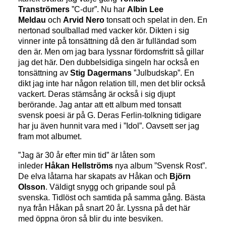
Tranströmers
”C-dur”. Nu har
Albin Lee
Meldau
och
Arvid Nero
tonsatt och spelat in den. En
nertonad soulballad med vacker kör. Dikten i sig
vinner inte på tonsättning då den är fulländad som
den är. Men om jag bara lyssnar fördomsfritt så gillar
jag det här. Den dubbelsidiga singeln har också en
tonsättning av
Stig Dagermans
”Julbudskap”. En
dikt jag inte har någon relation till, men det blir också
vackert. Deras stämsång är också i sig djupt
berörande. Jag antar att ett album med tonsatt
svensk poesi är på G. Deras Ferlin-tolkning tidigare
har ju även hunnit vara med i ”Idol”. Oavsett ser jag
fram mot albumet.
”Jag är 30 år efter min tid” är låten som
inleder
Håkan Hellströms
nya album ”Svensk Rost”.
De elva låtarna har skapats av Håkan och
Björn
Olsson
. Väldigt snygg och gripande soul på
svenska. Tidlöst och samtida på samma gång. Bästa
nya från Håkan på snart 20 år. Lyssna på det här
med öppna öron så blir du inte besviken.