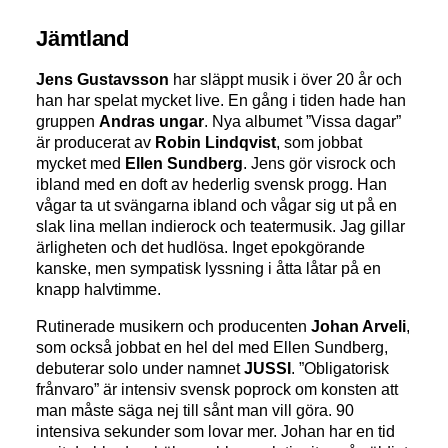
Jämtland
Jens Gustavsson
har släppt musik i över 20 år och
han har spelat mycket live. En gång i tiden hade han
gruppen
Andras ungar
. Nya albumet ”Vissa dagar”
är producerat av
Robin Lindqvist
, som jobbat
mycket med
Ellen Sundberg
. Jens gör visrock och
ibland med en doft av hederlig svensk progg. Han
vågar ta ut svängarna ibland och vågar sig ut på en
slak lina mellan indierock och teatermusik. Jag gillar
ärligheten och det hudlösa. Inget epokgörande
kanske, men sympatisk lyssning i åtta låtar på en
knapp halvtimme.
Rutinerade musikern och producenten
Johan Arveli
,
som också jobbat en hel del med Ellen Sundberg,
debuterar solo under namnet
JUSSI
. ”Obligatorisk
frånvaro” är intensiv svensk poprock om konsten att
man måste säga nej till sånt man vill göra. 90
intensiva sekunder som lovar mer. Johan har en tid