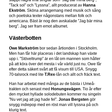
”Tack sol” och ”Lyssna”, allt producerat av
Hanna
Ekström
. Sköna arrangemang med musik och sång
och poetiska texter någonstans mellan folk och
americana. Bäst är nog den avskalade ”Jag bär mina
berg”. Jag ser fram emot albumet.
Västerbotten
Owe Markström
bor sedan årtionden i Stockholm.
Men han får här placeras i det landskap han växte
upp i. ”Stöveltrump” är en låt om mannen som håller
på att köra över det mesta i vår värld just nu. Owe får
efter detta säkert svårt att få visum till USA. Snygg
70-talsrock med lite
T.Rex
-lån och allt och fräck text.
Han har arbetat med många av de bästa i Umeå-
trakten och senast med
Honungsvägen
. Tio år efter
den mycket hyllade solodebuten kommer nu singeln
”Nu vet jag att jag hade fel”.
Jonas Bergsten
gör
snygg indiepop med en röst man vill lyssna på och
klurig text.