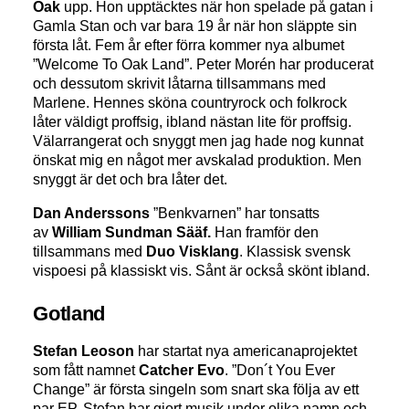
Oak
upp. Hon upptäcktes när hon spelade på gatan i
Gamla Stan och var bara 19 år när hon släppte sin
första låt. Fem år efter förra kommer nya albumet
”Welcome To Oak Land”. Peter Morén har producerat
och dessutom skrivit låtarna tillsammans med
Marlene. Hennes sköna countryrock och folkrock
låter väldigt proffsig, ibland nästan lite för proffsig.
Välarrangerat och snyggt men jag hade nog kunnat
önskat mig en något mer avskalad produktion. Men
snyggt är det och bra låter det.
Dan Anderssons
”Benkvarnen” har tonsatts
av
William Sundman Sääf.
Han framför den
tillsammans med
Duo Visklang
. Klassisk svensk
vispoesi på klassiskt vis. Sånt är också skönt ibland.
Gotland
Stefan Leoson
har startat nya americanaprojektet
som fått namnet
Catcher Evo
. ”Don´t You Ever
Change” är första singeln som snart ska följa av ett
par EP. Stefan har gjort musik under olika namn och