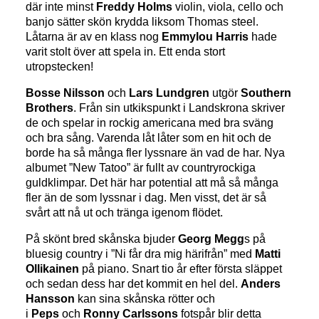
där inte minst
Freddy Holms
violin, viola, cello och
banjo sätter skön krydda liksom Thomas steel.
Låtarna är av en klass nog
Emmylou Harris
hade
varit stolt över att spela in. Ett enda stort
utropstecken!
Bosse Nilsson
och
Lars Lundgren
utgör
Southern
Brothers
. Från sin utkikspunkt i Landskrona skriver
de och spelar in rockig americana med bra sväng
och bra sång. Varenda låt låter som en hit och de
borde ha så många fler lyssnare än vad de har. Nya
albumet ”New Tatoo” är fullt av countryrockiga
guldklimpar. Det här har potential att må så många
fler än de som lyssnar i dag. Men visst, det är så
svårt att nå ut och tränga igenom flödet.
På skönt bred skånska bjuder
Georg Megg
s på
bluesig country i ”Ni får dra mig härifrån” med
Matti
Ollikainen
på piano. Snart tio år efter första släppet
och sedan dess har det kommit en hel del.
Anders
Hansson
kan sina skånska rötter och
i
Peps
och
Ronny Carlssons
fotspår blir detta