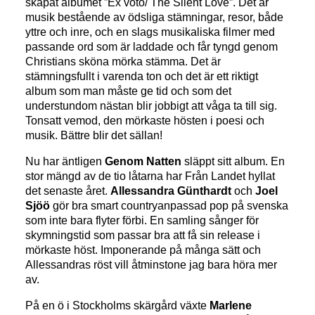
skapat albumet ”Ex voto/ The Silent Love”. Det är
musik bestående av ödsliga stämningar, resor, både
yttre och inre, och en slags musikaliska filmer med
passande ord som är laddade och får tyngd genom
Christians sköna mörka stämma. Det är
stämningsfullt i varenda ton och det är ett riktigt
album som man måste ge tid och som det
understundom nästan blir jobbigt att våga ta till sig.
Tonsatt vemod, den mörkaste hösten i poesi och
musik. Bättre blir det sällan!
Nu har äntligen
Genom Natten
släppt sitt album. En
stor mängd av de tio låtarna har Från Landet hyllat
det senaste året.
Allessandra Günthardt
och
Joel
Sjöö
gör bra smart countryanpassad pop på svenska
som inte bara flyter förbi. En samling sånger för
skymningstid som passar bra att få sin release i
mörkaste höst. Imponerande på många sätt och
Allessandras röst vill åtminstone jag bara höra mer
av.
På en ö i Stockholms skärgård växte
Marlene