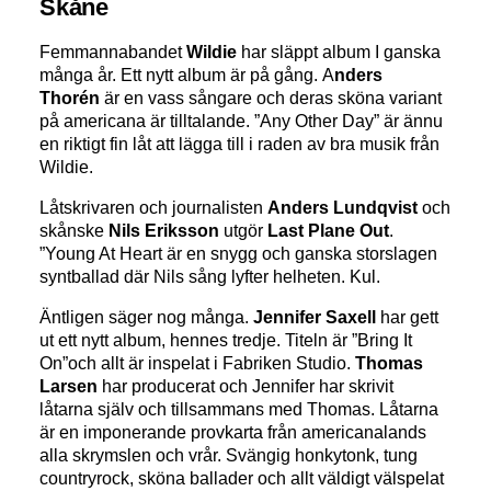
Skåne
Femmannabandet
Wildie
har släppt album I ganska
många år. Ett nytt album är på gång. A
nders
Thorén
är en vass sångare och deras sköna variant
på americana är tilltalande. ”Any Other Day” är ännu
en riktigt fin låt att lägga till i raden av bra musik från
Wildie.
Låtskrivaren och journalisten
Anders Lundqvist
och
skånske
Nils Eriksson
utgör
Last Plane Out
.
”Young At Heart är en snygg och ganska storslagen
syntballad där Nils sång lyfter helheten. Kul.
Äntligen säger nog många.
Jennifer Saxell
har gett
ut ett nytt album, hennes tredje. Titeln är ”Bring It
On”och allt är inspelat i Fabriken Studio.
Thomas
Larsen
har producerat och Jennifer har skrivit
låtarna själv och tillsammans med Thomas. Låtarna
är en imponerande provkarta från americanalands
alla skrymslen och vrår. Svängig honkytonk, tung
countryrock, sköna ballader och allt väldigt välspelat