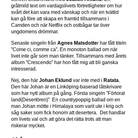
gråtmild text om vardagslivets förtretligheter om hur
svårt det kan vara med vänskap och när en tvättid
kan gå före att skapa en framtid tillsammans i
Camden och när Netflix och ostbågar tar över
ungdomens drömmar.
Senaste singeln från
Agnes Matsdotte
r har fått titeln
”Come ci, comme ca”. En monoton ballad om när
livet inte går som man tänker. Tillsammans med årets
album ”Crescendo” har hon fått mig att bli ganska
intresserad.
Nej, den här
Johan Eklund
var inte med i
Ratata
.
Den här Johan är en Linköping-baserad låtskrivare
som har nytt album på gång. Första singeln ”Förlorat
land(Desertören)” En countrypoppig ballad om en
man Johan mötte i Himalaya som varit ute i krig och
såg saker som fick honom att desertera. Det handlar
om livets val och att göra det rätta trots att man
riskerar mycket.