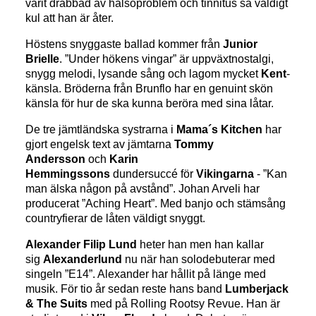
varit drabbad av hälsoproblem och tinnitus så väldigt
kul att han är åter.
Höstens snyggaste ballad kommer från
Junior
Brielle
. ”Under hökens vingar” är uppväxtnostalgi,
snygg melodi, lysande sång och lagom mycket
Kent
-
känsla. Bröderna från Brunflo har en genuint skön
känsla för hur de ska kunna beröra med sina låtar.
De tre jämtländska systrarna i
Mama´s Kitchen
har
gjort engelsk text av jämtarna
Tommy
Andersson
och
Karin
Hemmingssons
dundersuccé för
Vikingarna
- ”Kan
man älska någon på avstånd”. Johan Arveli har
producerat ”Aching Heart”. Med banjo och stämsång
countryfierar de låten väldigt snyggt.
Alexander Filip Lund
heter han men han kallar
sig
Alexanderlund
nu när han solodebuterar med
singeln ”E14”. Alexander har hållit på länge med
musik. För tio år sedan reste hans band
Lumberjack
& The Suits
med på Rolling Rootsy Revue. Han är