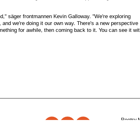
und," säger frontmannen Kevin Galloway. "We're exploring
, and we're doing it our own way. There's a new perspective
thing for awhile, then coming back to it. You can see it wi
Rootsy 
d Ap
Rootsy.