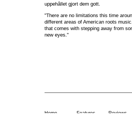
uppehållet gjort dem gott.
"There are no limitations this time aro
different areas of American roots music
that comes with stepping away from some
new eyes."
Home
Features
Reviews
News
In the Circle
Rootsylan
proved