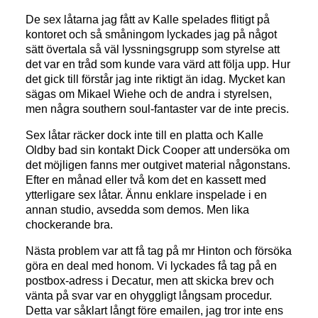
De sex låtarna jag fått av Kalle spelades flitigt på
kontoret och så småningom lyckades jag på något
sätt övertala så väl lyssningsgrupp som styrelse att
det var en tråd som kunde vara värd att följa upp. Hur
det gick till förstår jag inte riktigt än idag. Mycket kan
sägas om Mikael Wiehe och de andra i styrelsen,
men några southern soul-fantaster var de inte precis.
Sex låtar räcker dock inte till en platta och Kalle
Oldby bad sin kontakt Dick Cooper att undersöka om
det möjligen fanns mer outgivet material någonstans.
Efter en månad eller två kom det en kassett med
ytterligare sex låtar. Ännu enklare inspelade i en
annan studio, avsedda som demos. Men lika
chockerande bra.
Nästa problem var att få tag på mr Hinton och försöka
göra en deal med honom. Vi lyckades få tag på en
postbox-adress i Decatur, men att skicka brev och
vänta på svar var en ohyggligt långsam procedur.
Detta var såklart långt före emailen, jag tror inte ens