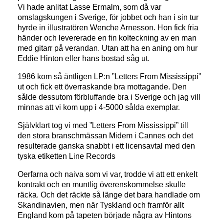
Vi hade anlitat Lasse Ermalm, som då var
omslagskungen i Sverige, för jobbet och han i sin tur
hyrde in illustratören Wenche Arnesson. Hon fick fria
händer och levererade en fin kolteckning av en man
med gitarr på verandan. Utan att ha en aning om hur
Eddie Hinton eller hans bostad såg ut.
1986 kom så äntligen LP:n ”Letters From Mississippi”
ut och fick ett överraskande bra mottagande. Den
sålde dessutom förbluffande bra i Sverige och jag vill
minnas att vi kom upp i 4-5000 sålda exemplar.
Självklart tog vi med ”Letters From Mississippi” till
den stora branschmässan Midem i Cannes och det
resulterade ganska snabbt i ett licensavtal med den
tyska etiketten Line Records
Oerfarna och naiva som vi var, trodde vi att ett enkelt
kontrakt och en muntlig överenskommelse skulle
räcka. Och det räckte så länge det bara handlade om
Skandinavien, men när Tyskland och framför allt
England kom på tapeten började några av Hintons