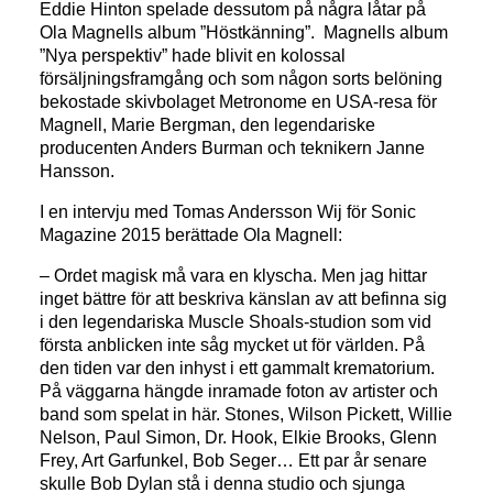
Eddie Hinton spelade dessutom på några låtar på
Ola Magnells album ”Höstkänning”. Magnells album
”Nya perspektiv” hade blivit en kolossal
försäljningsframgång och som någon sorts belöning
bekostade skivbolaget Metronome en USA-resa för
Magnell, Marie Bergman, den legendariske
producenten Anders Burman och teknikern Janne
Hansson.
I en intervju med Tomas Andersson Wij för Sonic
Magazine 2015 berättade Ola Magnell:
– Ordet magisk må vara en klyscha. Men jag hittar
inget bättre för att beskriva känslan av att befinna sig
i den legendariska Muscle Shoals-studion som vid
första anblicken inte såg mycket ut för världen. På
den tiden var den inhyst i ett gammalt krematorium.
På väggarna hängde inramade foton av artister och
band som spelat in här. Stones, Wilson Pickett, Willie
Nelson, Paul Simon, Dr. Hook, Elkie Brooks, Glenn
Frey, Art Garfunkel, Bob Seger… Ett par år senare
skulle Bob Dylan stå i denna studio och sjunga