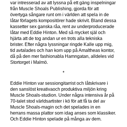
var intresserad av att lyssna på ett gäng inspelningar
från Muscle Shoals Publishing, gjorda för att
övertyga sångare runt om i världen att spela in de
låtar förlagets kompositörer hade skrivit. Bland dessa
kassetter sex ganska råa, rent av underproducerade
låtar med Eddie Hinton. Med så mycket själ och
hjärta att de tog andan ur en trots alla tekniska
brister. Efter några lyssningar ringde Kalle upp mig,
tid avtalades och han kom upp på Amaltheas kontor,
då på den mer fashionabla Hamngatan, alldeles vid
Stortorget i Malmö.
*
Eddie Hinton var sessiongitarrist och låtskrivare i
den sanslöst kreativaoch produktiva miljön kring
Muscle Shoals-studion. Under några intensiva år på
70-talet stod världsartister i kö för att få ta del av
Muscle Shoals-magin och det spelades in en
herrans massa plattor som idag anses som klassiker.
Och Eddie Hinton spelade på många av dem.