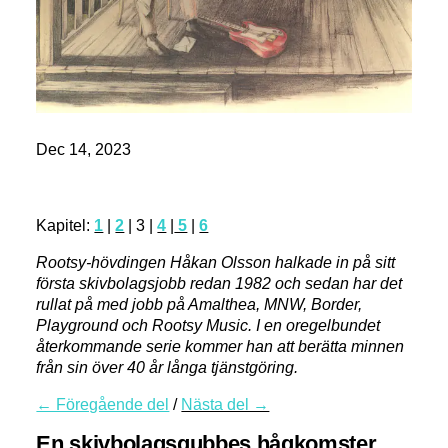
Dec 14, 2023
Kapitel:
1
|
2
| 3 |
4
|
5
|
6
Rootsy-hövdingen Håkan Olsson halkade in på sitt
första skivbolagsjobb redan 1982 och sedan har det
rullat på med jobb på Amalthea, MNW, Border,
Playground och Rootsy Music. I en oregelbundet
återkommande serie kommer han att berätta minnen
från sin över 40 år långa tjänstgöring.
← Föregående del
/
Nästa del →
En skivbolagsgubbes hågkomster