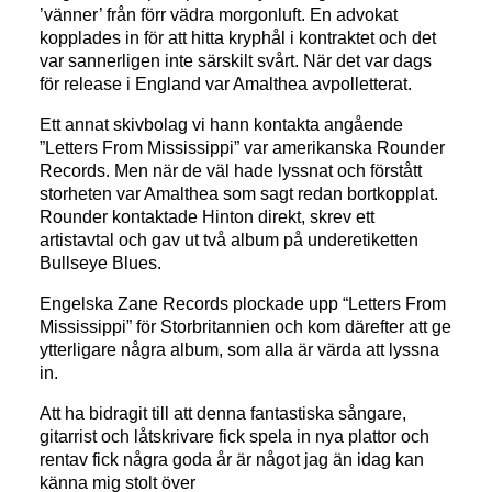
’vänner’ från förr vädra morgonluft. En advokat
kopplades in för att hitta kryphål i kontraktet och det
var sannerligen inte särskilt svårt. När det var dags
för release i England var Amalthea avpolletterat.
Ett annat skivbolag vi hann kontakta angående
”Letters From Mississippi” var amerikanska Rounder
Records. Men när de väl hade lyssnat och förstått
storheten var Amalthea som sagt redan bortkopplat.
Rounder kontaktade Hinton direkt, skrev ett
artistavtal och gav ut två album på underetiketten
Bullseye Blues.
Engelska Zane Records plockade upp “Letters From
Mississippi” för Storbritannien och kom därefter att ge
ytterligare några album, som alla är värda att lyssna
in.
Att ha bidragit till att denna fantastiska sångare,
gitarrist och låtskrivare fick spela in nya plattor och
rentav fick några goda år är något jag än idag kan
känna mig stolt över