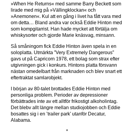
»When He Returns« med samme Barry Beckett som
lirade med mig på »Vällingklockan« och
»Anemonen«. Kul att en gång i livet ha fått vara med
om detta… Bland andra var också Eddie Hinton med
som kompgitarrist. Han hade mycket att förtälja om
whiskysorter och gjorde Marie knäsvag, minsann.
Så småningom fick Eddie Hinton även spela in en
soloplatta. Utmärkta ”Very Extremely Dangerous”
gavs ut på Capricorn 1978, ett bolag som strax efter
utgivningen gick i konkurs. Hintons platta försvann
nästan omedelbart från marknaden och blev snart ett
eftertraktat samlarobjekt.
I början av 80-talet brottades Eddie Hinton med
personliga problem. Perioder av depressioner
förbättrades inte av ett alltför frikostigt alkoholintag.
Det blebv allt längre mellan studiojobben och Eddie
bosattes sig i en ’trailer park’ utanför Decatur,
Alabama.
*