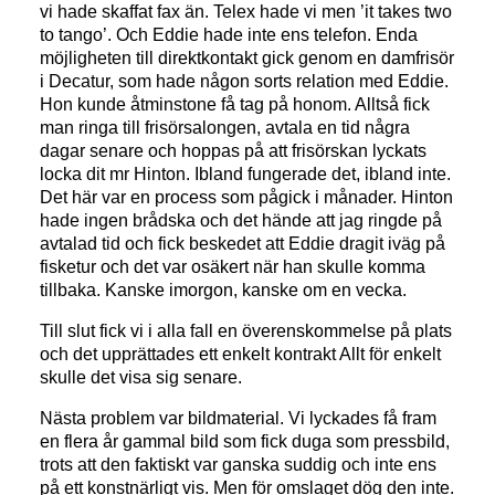
vi hade skaffat fax än. Telex hade vi men ’it takes two
to tango’. Och Eddie hade inte ens telefon. Enda
möjligheten till direktkontakt gick genom en damfrisör
i Decatur, som hade någon sorts relation med Eddie.
Hon kunde åtminstone få tag på honom. Alltså fick
man ringa till frisörsalongen, avtala en tid några
dagar senare och hoppas på att frisörskan lyckats
locka dit mr Hinton. Ibland fungerade det, ibland inte.
Det här var en process som pågick i månader. Hinton
hade ingen brådska och det hände att jag ringde på
avtalad tid och fick beskedet att Eddie dragit iväg på
fisketur och det var osäkert när han skulle komma
tillbaka. Kanske imorgon, kanske om en vecka.
Till slut fick vi i alla fall en överenskommelse på plats
och det upprättades ett enkelt kontrakt Allt för enkelt
skulle det visa sig senare.
Nästa problem var bildmaterial. Vi lyckades få fram
en flera år gammal bild som fick duga som pressbild,
trots att den faktiskt var ganska suddig och inte ens
på ett konstnärligt vis. Men för omslaget dög den inte.