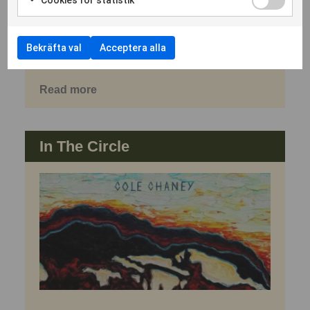
Release Friday Roundup, v12
Inga stora albumsläpp att rapportera om denna
vecka, åtminstone inte i min värld, däremot 20
Bekräfta val
Acceptera alla
riktigt fina bitar.
Read more
In The Circle